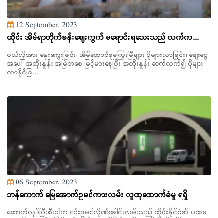
12 September, 2023
ထိုင်း အိမ်ရာတိုက်ခန်းဈေးကွက် မရောင်းရသေးသည် လက်က...
ဝယ်လိုအား နှေးကွေးခြင်း၊ အိမ်ထောင်စုကြွေးမြီများ ပိုများလာခြင်း၊ ချေးငွေ
အပေါ် အတိုးနှုန်း အမြဲတစေ မြင့်မားနေပြီး အတိုးနှုန်း ဆက်လက်၍ ပိုများ
လာနိုင်ခြ...
06 September, 2023
ဘန်ကောက် မြေအောက်ဥမင်ကားလမ်း လူထုထောက်ခံမှု ရရှိ
ဆောက်လုပ်ပြီးစီးပါက ၎င်းဥမင်လိုဏ်ခေါင်းလမ်းသည် ထိုင်းနိုင်ငံ၏ ပထမ