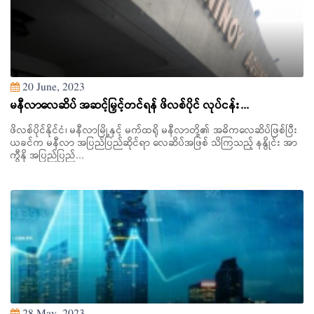
20 June, 2023
မနီလာလေဆိပ် အဆင့်မြှင့်တင်ရန် ဖိလစ်ပိုင် လုပ်ငန်း...
ဖိလစ်ပိုင်နိုင်ငံ၊ မနီလာမြို့နှင့် မက်ထရို မနီလာတို့၏ အဓိကလေဆိပ်ဖြစ်ပြီး
ယခင်က မနီလာ အပြည်ပြည်ဆိုင်ရာ လေဆိပ်အဖြစ် သိကြသည့် နနွိုင်း အာ
ကွီနို အပြည်ပြည်...