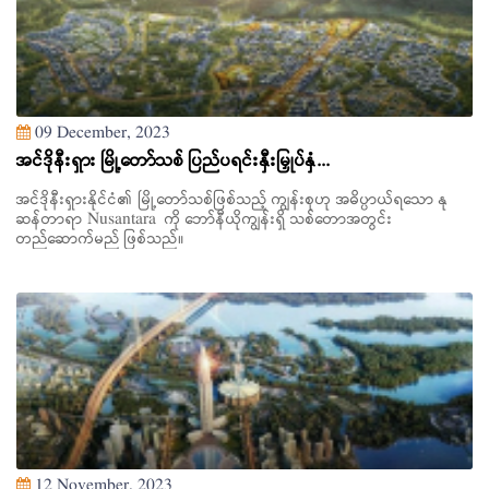
09 December, 2023
အင်ဒိုနီးရှား မြို့တော်သစ် ပြည်ပရင်းနှီးမြှုပ်နှံ...
အင်ဒိုနီးရှားနိုင်ငံ၏ မြို့တော်သစ်ဖြစ်သည့် ကျွန်းစုဟု အဓိပ္ပာယ်ရသော နု
ဆန်တာရာ Nusantara ကို ဘော်နီယိုကျွန်းရှိ သစ်တောအတွင်း
တည်ဆောက်မည် ဖြစ်သည်။
12 November, 2023