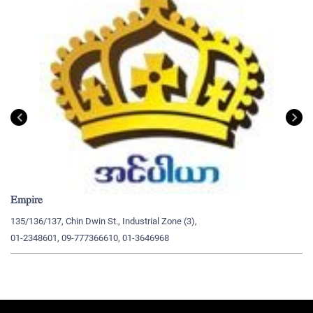
Empire
My
135/136/137, Chin Dwin St., Industrial Zone (3),
19
01-2348601, 09-777366610, 01-3646968
09