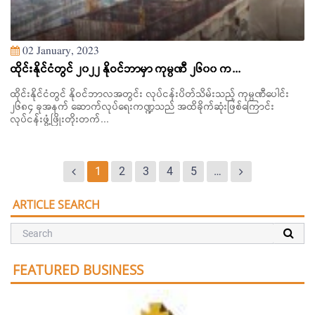
02 January, 2023
ထိုင်းနိုင်ငံတွင် ၂၀၂၂ နိုဝင်ဘာမှာ ကုမ္ပဏီ ၂၆၀၀ က...
ထိုင်းနိုင်ငံတွင် နိုဝင်ဘာလအတွင်း လုပ်ငန်းပိတ်သိမ်းသည့် ကုမ္ပဏီပေါင်း
၂၆၈၄ ခုအနက် ဆောက်လုပ်ရေးကဏ္ဍသည် အထိခိုက်ဆုံးဖြစ်ကြောင်း
လုပ်ငန်းဖွံ့ဖြိုးတိုးတက်...
1
2
3
4
5
…
ARTICLE SEARCH
FEATURED BUSINESS