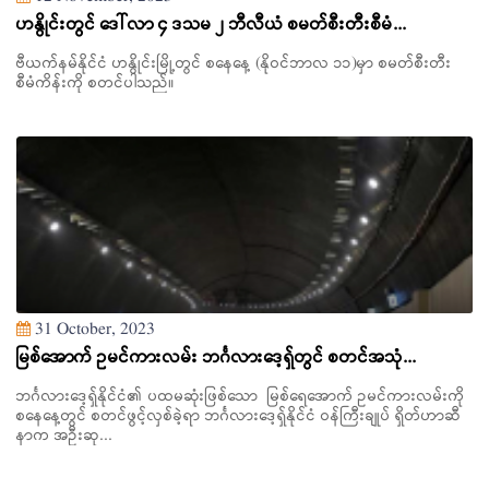
ဟနွိုင်းတွင် ဒေါ်လာ ၄ ဒသမ ၂ ဘီလီယံ စမတ်စီးတီးစီမံ...
ဗီယက်နမ်နိုင်ငံ ဟနွိုင်းမြို့တွင် စနေနေ့ (နိုဝင်ဘာလ ၁၁)မှာ စမတ်စီးတီး
စီမံကိန်းကို စတင်ပါသည်။
31 October, 2023
မြစ်အောက် ဥမင်ကားလမ်း ဘင်္ဂလားဒေ့ရှ်တွင် စတင်အသုံ...
ဘင်္ဂလားဒေ့ရှ်နိုင်ငံ၏ ပထမဆုံးဖြစ်သော မြစ်ရေအောက် ဥမင်ကားလမ်းကို
စနေနေ့တွင် စတင်ဖွင့်လှစ်ခဲ့ရာ ဘင်္ဂလားဒေ့ရှ်နိုင်ငံ ဝန်ကြီးချုပ် ရှိတ်ဟာဆီ
နာက အဦးဆု...