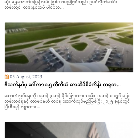
ဆုံး မြေအောက်အမြန်လမ်း ဖြစ်လာမည်ဖြစ်သည်။ ဥမင်လိုဏ်ခေါင်း
လမ်းတွင် လမ်းနှစ်ထပ် ပါဝင်သ...
05 August, 2023
ဗီယက်နမ်မှ ဒေါ်လာ ၁.၅ ဘီလီယံ လေဆိပ်စီမံကိန်း တရုတ...
ဆောက်လုပ်ရေးကို အဆင့် ၃ ဆင့် ပိုင်းခြားထားသည်။ အဆင့်-၁ တွင် ပြေး
လမ်းတစ်ခုနှင့် တာမင်နယ် တစ်ခု ဆောက်လုပ်မည်ဖြစ်ပြီး ၂၀၂၅ ခုနှစ်တွင်
ပြီးစီးရန် လျာထား...