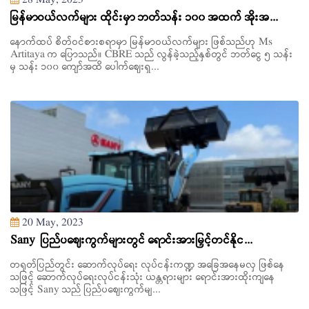
28 May, 2023
မြန်မာဝယ်လက်များ ထိုင်းမှာ ဘတ်သန်း ၁၀၀ အထက် အိုးအ...
နောက်ထပ် စိတ်ဝင်စားစရာမှာ မြန်မာဝယ်လက်များ ဖြစ်သည်ဟု Ms
Artitaya က ပြောသည်။ CBRE သည် လွန်ခဲ့သည့်နှစ်တွင် ဘတ်ငွေ ၅ သန်း
မှ သန်း ၁၀၀ ကျော်အထိ ပေါက်ဈေးရှ...
20 May, 2023
Sany ပြည်ပဈေးကွက်များတွင် ရောင်းအားမြှင့်တင်နိုင...
တရုတ်ပြည်တွင်း ဆောက်လုပ်ရေး လုပ်ငန်းကဏ္ဍ အခြေအနေမလှ ဖြစ်နေ
သဖြင့် ဆောက်လုပ်ရေးလုပ်ငန်းသုံး ယန္တရားများ ရောင်းအားထိုးကျနေ
သဖြင့် Sany သည် ပြည်ပဈေးကွက်မျ...