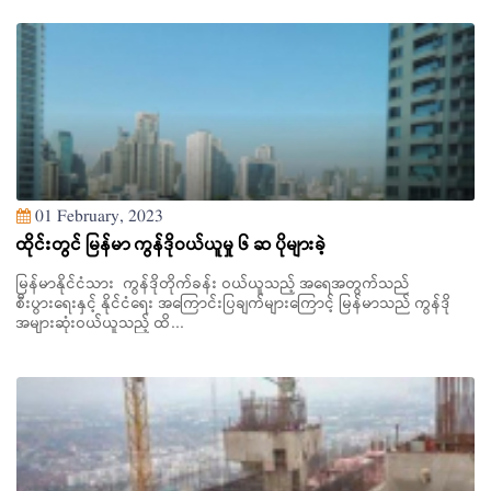
01 February, 2023
ထိုင်းတွင် မြန်မာ ကွန်ဒိုဝယ်ယူမှု ၆ ဆ ပိုများခဲ့
မြန်မာနိုင်ငံသား ကွန်ဒိုတိုက်ခန်း ဝယ်ယူသည့် အရေအတွက်သည်
စီးပွားရေးနှင့် နိုင်ငံရေး အကြောင်းပြချက်များကြောင့် မြန်မာသည် ကွန်ဒို
အများဆုံးဝယ်ယူသည့် ထိ...