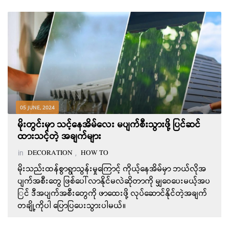
05 JUNE, 2024
မိုးတွင်းမှာ သင့်နေအိမ်လေး မပျက်စီးသွားဖို့ ပြင်ဆင်
ထားသင့်တဲ့ အချက်များ
in
,
DECORATION
HOW TO
မိုးသည်းထန်စွာရွာသွန်းမှုကြောင့် ကိုယ့်နေအိမ်မှာ ဘယ်လိုအ
ပျက်အစီးတွေ ဖြစ်ပေါ်လာနိုင်မလဲဆိုတာကို မျှဝေပေးမယ့်အပ
ြင် ဒီအပျက်အစီးတွေကို ဖာထေးဖို့ လုပ်ဆောင်နိုင်တဲ့အချက်
တချို့ကိုပါ ပြောပြပေးသွားပါမယ်။