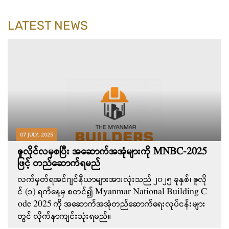
LATEST NEWS
07 JULY, 2025
ဇူလိုင်လမှစပြီး အဆောက်အအုံများကို MNBC-2025
ဖြင့် တည်ဆောက်ရမည်
လက်မှတ်ရအင်ဂျင်နီယာများအားလုံးသည် ၂၀၂၅ ခုနှစ်၊ ဇူလို
င် (၁) ရက်နေ့မှ စတင်၍ Myanmar National Building C
ode 2025 ကို အဆောက်အအုံတည်ဆောက်ရေးလုပ်ငန်းများ
တွင် လိုက်နာကျင်းသုံးရမည်။