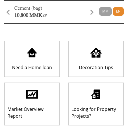
Cement (bag)
Co
MM
EN
10,800 MMK
12
Need a Home loan
Decoration Tips
Market Overview
Looking for Property
Report
Projects?