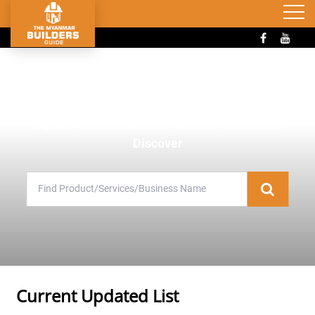
34,076
+ Construction Related Businesses to
Discover
Current Updated List