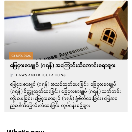
03 MAY, 2024
မြေငှားစာချုပ် (ဂရန်) အကြောင်းသိကောင်းစရာများ
in
LAWS AND REGULATIONS
မြေငှားစာချုပ် (ဂရန်) အသစ်ထုတ်ပေးခြင်း၊ မြေငှားစာချုပ်
(ဂရန်) မိတ္တူထုတ်ပေးခြင်း၊ မြေငှားစာချုပ် (ဂရန်) သက်တမ်း
တိုးပေးခြင်း၊ မြေငှားစာချုပ် (ဂရန်) ခွဲစိတ်ပေးခြင်း၊ မြေအမ
ည်ပေါက်ပြောင်းလဲပေးခြင်း လုပ်ငန်းစဉ်များ