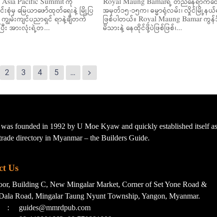
Asia Pacific Summit ကို
Royal Maung Bamarရဲ့ တည်နေရာကတ
းစုံမှ မြေယာဖော်ထုတ်ရေးနဲ့ မြို့ပြ
အမှတ်၁၅-၁၅က၊ ဓမ္မာရုံလမ်း၊ လှိုင်မြို့နယ်
ရေး ကျွမ်းကျင်ပညာရှင် ရာနဲ့ချီတက်
ဖြစ်ပါတယ်။ Royal Maung Bamar ကွန်
ြီး အားလုံးရဲ့တ...
မိသားနဲ့ နေထိုင်ဖို့ပဲဖြစ်ဖြစ်၊...
2
3
4
5
…
s founded in 1992 by U Moe Kyaw and quickly established itself as 
t trade directory in Myanmar – the Builders Guide.
ct Us
loor, Building C, New Mingalar Market, Corner of Set Yone Road &
Dala Road, Mingalar Taung Nyunt Township, Yangon, Myanmar.
:
guides@mmrdpub.com