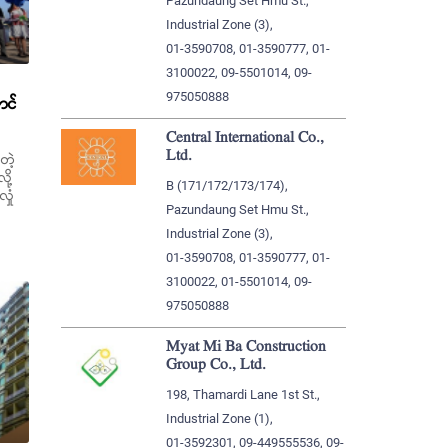
Pazundaung Set Hmu St.,
Industrial Zone (3),
01-3590708, 01-3590777, 01-
3100022, 09-5501014, 09-
975050888
ာင်
Central International Co.,
Ltd.
တဲ့
ို့
B (171/172/173/174),
ှုံ
Pazundaung Set Hmu St.,
Industrial Zone (3),
01-3590708, 01-3590777, 01-
3100022, 01-5501014, 09-
975050888
Myat Mi Ba Construction
Group Co., Ltd.
198, Thamardi Lane 1st St.,
Industrial Zone (1),
01-3592301, 09-449555536, 09-