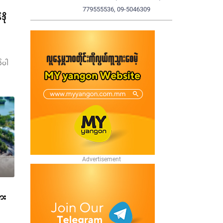
779555536, 09-5046309
ဒို
စ်ပါ
ွား