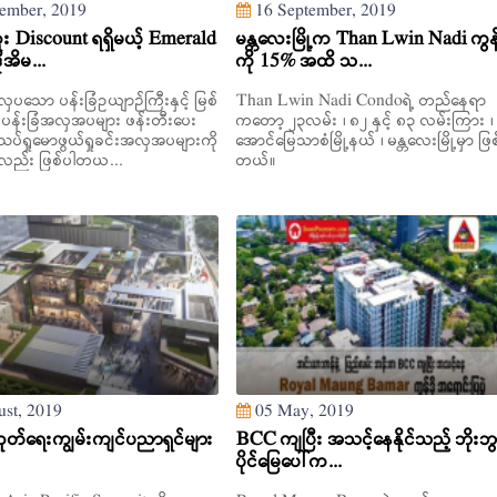
ember, 2019
16 September, 2019
 Discount ရရှိမယ့် Emerald
မန္တလေးမြို့က Than Lwin Nadi ကွန်
ုအိမ...
ကို 15% အထိ သ...
ှပသော ပန်းခြံဥယျာဉ်ကြီးနှင့် မြစ်
Than Lwin Nadi Condoရဲ့ တည်နေရာ
ပန်းခြံအလှအပများ ဖန်းတီးပေး
ကတော့ ၂၃လမ်း ၊ ၈၂ နှင့် ၈၃ လမ်းကြား ၊
်သပ်ရှုမောဖွယ်ရှုခင်းအလှအပများကို
အောင်မြေသာစံမြို့နယ် ၊ မန္တလေးမြို့မှာ ဖြ
မှာလည်း ဖြစ်ပါတယ...
တယ်။
st, 2019
05 May, 2019
ာ်ထုတ်ရေးကျွမ်းကျင်ပညာရှင်များ
BCC ကျပြီး အသင့်နေနိုင်သည့် ဘိုးဘ
ပိုင်မြေပေါ်က...