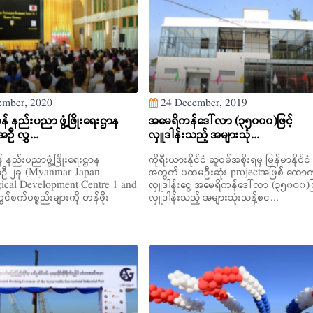
mber, 2020
24 December, 2019
န် နည်းပညာ ဖွံ့ဖြိုးရေးဌာန
အမေရိကန်ဒေါ်လာ (၃၅၀၀၀)ဖြင့်
 လွှ...
လှူဒါန်းသည့် အများသုံ...
် နည်းပညာဖွံ့ဖြိုးရေးဌာန
ကိုရီးယားနိုင်ငံ ဆူဝမ်အစိုးရမှ မြန်မာနိုင်ငံ
 ၂ခု (Myanmar-Japan
အတွက် ပထမဦးဆုံး projectအဖြစ် ထောက်
ical Development Centre 1 and
လှူဒါန်းငွေ အမေရိကန်ဒေါ်လာ (၃၅၀၀၀)ဖြ
င်စက်ပစ္စည်းများကို တန်ဖိုး
လှူဒါန်းသည့် အများသုံးသန့်စင...