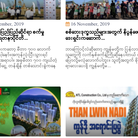
ember, 2019
16 November, 2019
ည်ပြည်ဆိုင်ရာ စက်မှု
စစ်ဘေးဒုက္ခသည်များအတွက် နိပွန်ဖေ
ရတနာပိုင်တိ...
ဒေးရှင်းကဆောက်...
တားကတော့ မီတာ ၇၀၀ လောက်
ဘာကြောင့်လဲဆိုတော့ ကျွန်မတို့က ပြန်လာ
့နော်။အကုန်လုံးပြီးသွားရင်
သူတွေကို လက်နှစ်ဖက်နဲ့ကြိုဆိုနေပါတယ် လ
်အရာပါ။ အခုမီတာ ၇၀၀ ကျယ်တဲ့
ပြောလို့မလုံလောက်ပါဘူး။ သူတို့အတွက် ခိုလ
ွေ့ တန်ချိန် တစ်သောင်းခွဲကနေ
ရာလေးပေးဖို့ ကျွန်မတို့မ...