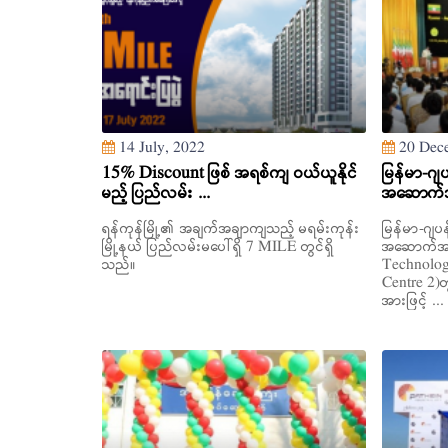
14 July, 2022
20 Dece
15% Discount ဖြစ် အရစ်ကျ ဝယ်ယူနိုင်
မြန်မာ-ဂျပ
မည့် ပြည်လမ်း ...
အဆောက်အဦ
ရန်ကုန်မြို့၏ အချက်အချာကျသည့် မရမ်းကုန်း
မြန်မာ-ဂျပန
မြို့နယ် ပြည်လမ်းမပေါ်ရှိ 7 MILE တွင်ရှိ
အဆောက်အဦ
သည်။
Technolog
Centre 2)တွ
အားဖြင့် ...