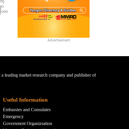
ော့
မှာ
ဒိုဟာ
a leading market research company and publisher of
Useful Information
Embassies and Consulates
Emergency
Government Organizsation