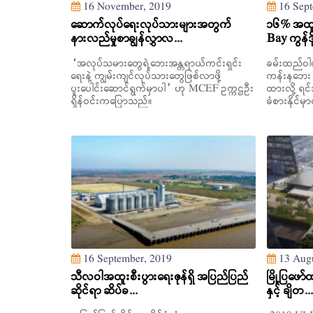
16 November, 2019
16 Sept
ဆောက်လုပ်ရေးလုပ်သားများအတွက်
၁၆% အထူး
နားလည်မှုစာချွန်လွှာလ...
Bay ကွန်ဒိ
“အလုပ်သမားတွေရဲ့ဘေးအန္တရာယ်ကင်းရှင်း
ခမ်းထည်ဝါလ
ရေးနဲ့ ကျွမ်းကျင်လုပ်သားတွေဖြစ်လာဖို့
ကန်းနဘေး 
ပူးပေါင်းဆောင်ရွက်မှာပါ” ဟု MCEF ဥက္ကဌဦး
ထားလို့ ရင
ရှိန်ဝင်းကပြောသည်။
ခံစားနိုင်
16 September, 2019
13 Augu
သီလဝါအထူးစီးပွားရေးဇုန်ရှိ အပြည်ပြည်
မြို့ပြဖေ
ဆိုင်ရာ ဆိပ်ခ...
နှင့် ချိတ...