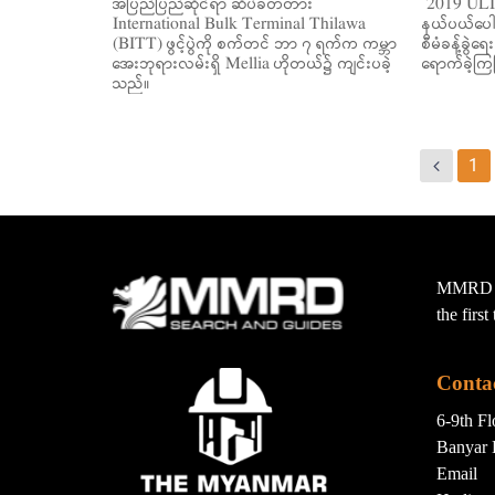
အပြည်ပြည်ဆိုင်ရာ ဆိပ်ခံတံတား
2019 ULI 
International Bulk Terminal Thilawa
နယ်ပယ်ပေါင်
(BITT) ဖွင့်ပွဲကို စက်တင် ဘာ ၇ ရက်က ကမ္ဘာ
စီမံခန့်ခွဲ
အေးဘုရားလမ်းရှိ Mellia ဟိုတယ်၌ ကျင်းပခဲ့
ရောက်ခဲ့ကြပ
သည်။
1
MMRD wa
the firs
Conta
6-9th F
Banyar 
Email