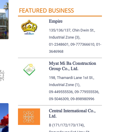
FEATURED BUSINESS
Empire
135/136/137, Chin Dwin St.,
Industrial Zone (3),
01-2348601, 09-777366610, 01-
3646968
Myat Mi Ba Construction
Group Co., Ltd.
ပံ့
င့်
198, Thamardi Lane 1st St.,
Industrial Zone (1),
09-449555536, 09-779555536,
09-5046309, 09-898980996
Central International Co.,
Ltd.
B (171/172/173/174),