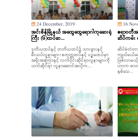
24 December, 2019
16 Nov
အင်းစိန်မြို့နယ် အထွေထွေရောဂါကုဆေးရုံ
ဧရာဝတီအပြ
ကြီး (၆)ထပ်ဆ...
ဆိပ်ကမ်း 
ဒုတိယထပ်နှင့် တတိယထပ်၌ သားဖွားနှင့်
ဆိပ်ခံတံ
မီးယပ်လူနာများ၊ စတုတ္တထပ်နှင့် ပဉ္စမထပ်မှာ
ကျယ်မယ်ပေါ
အရိုးအကြောနှင့် လက်ပိုင်းဆိုင်ရာလူနာများကို
ဖြစ်လာမယ့
သက်ဆိုင်ရာ လူနာဆောင်အလိုက...
ဟာက ဓာတ်င
နှစ်သေ...