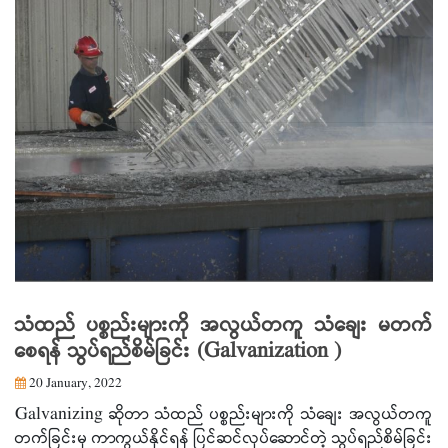
သံထည် ပစ္စည်းများကို အလွယ်တကူ သံချေး မတက်
စေရန် သွပ်ရည်စိမ်ခြင်း (Galvanization )
20 January, 2022
Galvanizing ဆိုတာ သံထည် ပစ္စည်းများကို သံချေး အလွယ်တကူ
တက်ခြင်းမှ ကာကွယ်နိုင်ရန် ပြင်ဆင်လုပ်ဆောင်တဲ့ သွပ်ရည်စိမ်ခြင်း