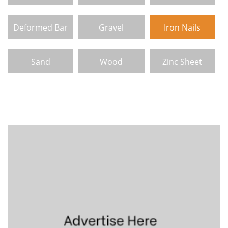
Deformed Bar
Gravel
Iron Nails
Sand
Wood
Zinc Sheet