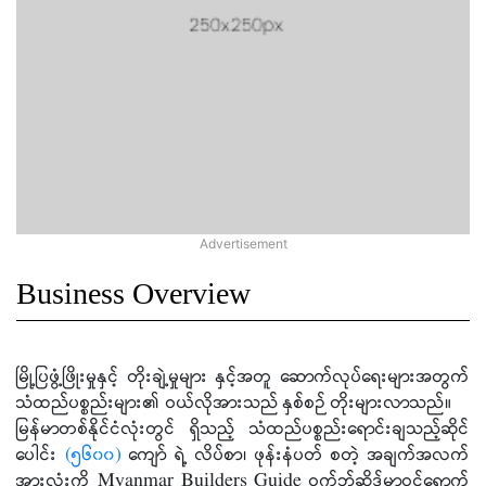
Business Overview
မြို့ပြဖွံ့ဖြိုးမှုနှင့် တိုးချဲ့မှုများ နှင့်အတူ ဆောက်လုပ်ရေးများအတွက်
သံထည်ပစ္စည်းများ၏ ဝယ်လိုအားသည် နှစ်စဉ် တိုးများလာသည်။
မြန်မာတစ်နိုင်ငံလုံးတွင် ရှိသည့် သံထည်ပစ္စည်းရောင်းချသည့်ဆိုင်
ပေါင်း
(၅၆၀၀)
ကျော် ရဲ့ လိပ်စာ၊ ဖုန်းနံပတ် စတဲ့ အချက်အလက်
အားလုံးကို Myanmar Builders Guide ဝက်ဘ်ဆိုဒ်မှာဝင်ရောက်