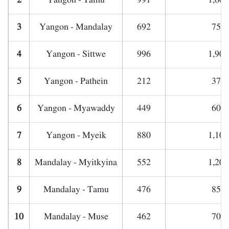
2
Yangon - Tamu
991
1,600
3
Yangon - Mandalay
692
750,
4
Yangon - Sittwe
996
1,900
5
Yangon - Pathein
212
370,
6
Yangon - Myawaddy
449
600,
7
Yangon - Myeik
880
1,100
8
Mandalay - Myitkyina
552
1,200
9
Mandalay - Tamu
476
850,
10
Mandalay - Muse
462
700,