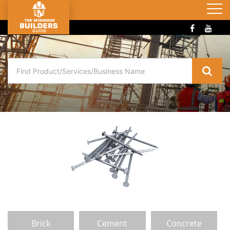
Brick
Cement
Concrete