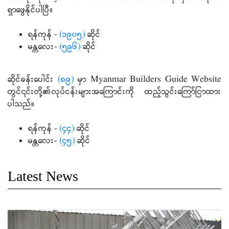
ရှာဖွေနိုင်ပါပြီ။
ရန်ကုန် -
(၁၉၀၅)
ဆိုင်
မန္တလေး-
(၅၉၆)
ဆိုင်
ဆိုင်ခန်းပေါင်း
(၈၉)
မှာ Myanmar Builders Guide Website
တွင်၎င်းတို့၏လုပ်ငန်းများအကြောင်းကို ထည့်သွင်းကြော်ငြာထား
ပါသည်။
ရန်ကုန် -
(၄၄)
ဆိုင်
မန္တလေး-
(၄၅)
ဆိုင်
Latest News