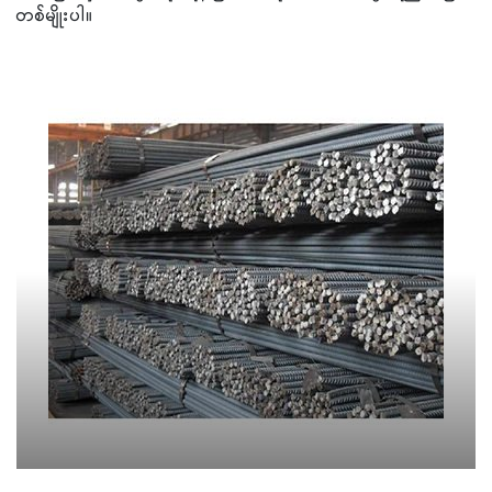
တစ်မျိုးပါ။