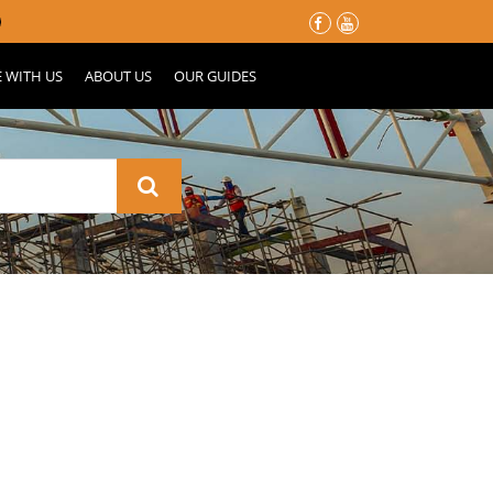
မိုးတွင်းမှာ သင့်နေအိမ်လေး မပျက်စီးသွားဖို့ ပြင်ဆင်ထားသင့်တဲ
E WITH US
ABOUT US
OUR GUIDES