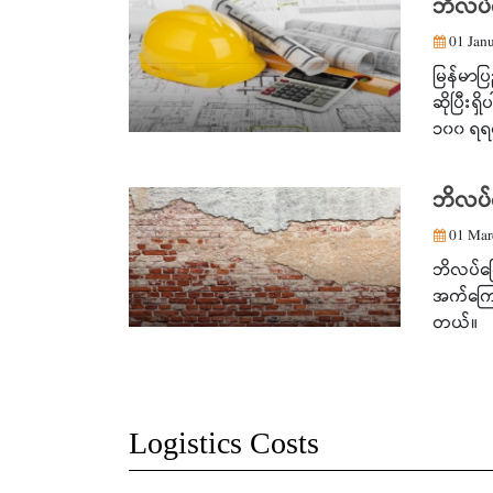
ဘိလပ်
01 Janu
မြန်မာပ
ဆိုပြီး
၁၀၀ ရရင
ဘိလပ်
01 Mar
ဘိလပ်မ
အက်ကြော
တယ်။
Logistics Costs