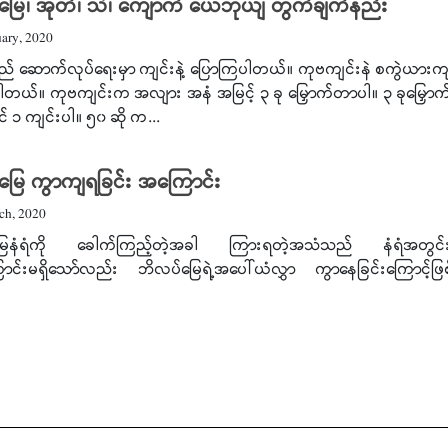
မြေ၊ အုတ်၊ သဲ၊ ကျောက် ယေဘုယျ တွက်ချက်နည်း
ary, 2020
ြည် ဆောက်လုပ်ရေးမှာ ကျင်းနဲ့ ပြောကြပါတယ်။ ကုဗကျင်းနဲ စကွဲယားကျ
ရှိပါတယ်။ ကုဗကျင်းက အလျား အနံ အမြင့် ၃ ခု မြှောက်တာပါ။ ၃ ခုမြှောက်
် ၁ ကျင်းပါ။ ၅၀ ဆို က...
မြေ ကွာကျရခြင်း အကြောင်း
ch, 2020
ြေနံရံကို ခေါက်ကြည့်တဲ့အခါ ကြားရတဲ့အသံသည် နံရံအတွင်း
င်းမရှိသော်လည်း ဘိလပ်မြေရဲ့အပေါ်ယံလွှာ ကွာနေခြင်းကြောင့်ဖြစ