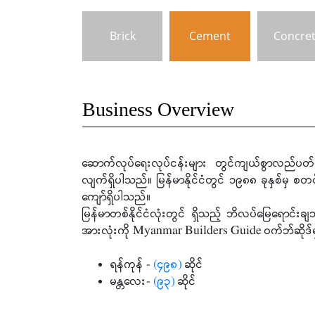
Brick
Cement
Concre
Business Overview
ဆောက်လုပ်ရေးလုပ်ငန်းများ တွင်ကျယ်စွာလည်ပတ်
လျက်ရှိပါသည်။ မြန်မာနိုင်ငံတွင် ၁၉၈၈ ခုနှစ်မှ စတင
ကျော်ရှိပါသည်။
မြန်မာတစ်နိုင်ငံလုံးတွင် ရှိသည့် ဘိလပ်မြေရောင်းချ
အားလုံးကို Myanmar Builders Guide ဝက်ဘ်ဆိုဒ်မှာဝ
ရန်ကုန် -
(၄၉၈)
ဆိုင်
မန္တလေး-
(၉၃)
ဆိုင်