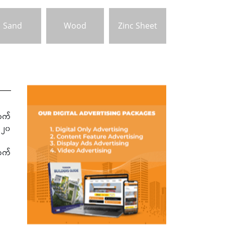
Sand
Wood
Zinc Sheet
တက်
း ၂၀
လက်