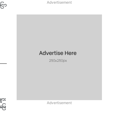
ငြာ
ျား
မြေ