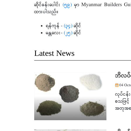
ဆိုင်ခန်းပေါင်း
(၅၉)
မှာ Myanmar Builders Guide
ထားပါသည်။
ရန်ကုန် -
(၃၄)
ဆိုင်
မန္တလေး-
(၂၅)
ဆိုင်
Latest News
ဘိလပ်မ
04 Octo
လုပ်ငန်
စသဖြင့်
အတုအစစ်