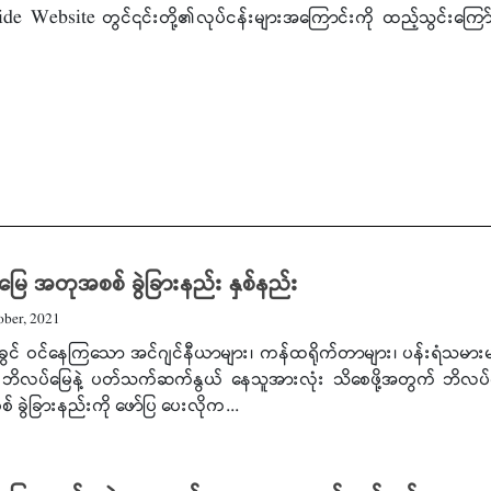
 Website တွင်၎င်းတို့၏လုပ်ငန်းများအကြောင်းကို ထည့်သွင်းကြော်
ြေ အတုအစစ် ခွဲခြားနည်း နှစ်နည်း
ber, 2021
းခွင် ဝင်နေကြသော အင်ဂျင်နီယာများ၊ ကန်ထရိုက်တာများ၊ ပန်းရံသမားမ
 ဘိလပ်မြေနဲ့ ပတ်သက်ဆက်နွယ် နေသူအားလုံး သိစေဖို့အတွက် ဘိလပ်
 ခွဲခြားနည်းကို ဖော်ပြ ပေးလိုက...