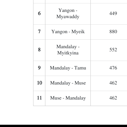
Yangon -
6
449
Myawaddy
7
Yangon - Myeik
880
Mandalay -
8
552
Myitkyina
9
Mandalay - Tamu
476
10
Mandalay - Muse
462
11
Muse - Mandalay
462