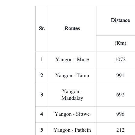
Distance
Sr.
Routes
(Km)
1
Yangon - Muse
1072
2
Yangon - Tamu
991
Yangon -
3
692
Mandalay
4
Yangon - Sittwe
996
5
Yangon - Pathein
212