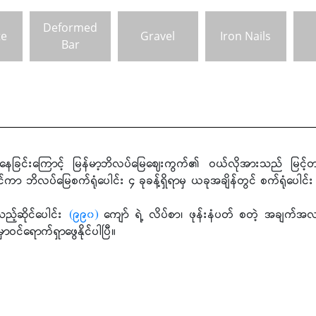
Deformed
te
Gravel
Iron Nails
Bar
နေခြင်းကြောင့် မြန်မာ့ဘိလပ်မြေဈေးကွက်၏ ဝယ်လိုအားသည် မြင့်
်ကာ ဘိလပ်မြေစက်ရုံပေါင်း ၄ ခုခန့်ရှိရာမှ ယခုအချိန်တွင် စက်ရုံပေါင်
သည့်ဆိုင်ပေါင်း
(၉၉၀)
ကျော် ရဲ့ လိပ်စာ၊ ဖုန်းနံပတ် စတဲ့ အချက်အ
င်ရောက်ရှာဖွေနိုင်ပါပြီ။