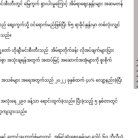
င်းစီးတီးတွင် မြေကွက် ရှားပါးမှုကြောင့် အိမ်ရာဈေးနှုန်းများ အဆမတန်
စျေးကွက်သို့ ဝင်ရောက်မည်ဖြစ်ပြီး ၆၅ ရာခိုင်နှုန်းမှာ တစ်လုံးလျှင်
ားသည်။
ြို့တော် ဟိုချီးမင်းစီးတီးသည် အိမ်ရာတိုက်ခန်း လိုအပ်ချက်များပြား
ာက်စွာ အသုံးချရန်အတွက် အထပ်မြင့် အဆောက်အအုံများကို စူးစိုက်
က်စ် အသစ်များ အရေအတွက်သည် ၂၀၂၂ ခုနှစ်ထက် ၄၀% လျော့နည်းခဲ့ပြီး
အလုံးရေ ၂၉၀ ခန့်သာ ရောင်းထွက်ခဲ့သည်။ ပြီးခဲ့သည့် ၅ နှစ်တာတွင်
ော့ကျသွားသည်။
င့် တောင်းဟောက်စ်များတွင် အမြင့်ဆုံးစျေးနှုန်းမှာ ဒေါင် ၆၀ ဘီလီယံ