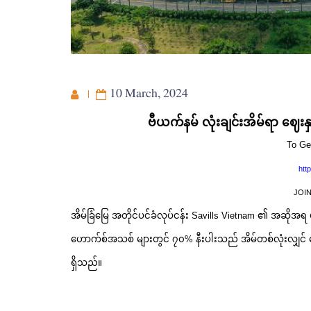
10 March, 2024
ဗီယက်နမ် လုံးချင်းအိမ်ရာ ဈေး
To Ge
htt
JOI
အိမ်ခြံမြေ အတိုင်ပင်ခံလုပ်ငန်း Savills Vietnam ၏ အဆိုအရ ဟိ
ဟောက်စ်အသစ် များတွင် ၇၀% နီးပါးသည် အိမ်တစ်လုံးလျှင်
ရှိသည်။