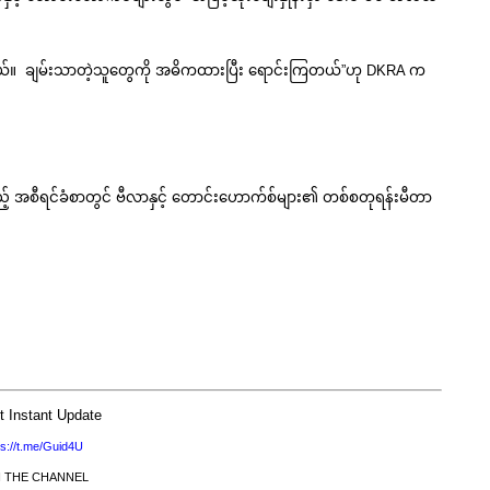
လာတယ်။ ချမ်းသာတဲ့သူတွေကို အဓိကထားပြီး ရောင်းကြတယ်”ဟု DKRA က
သည့် အစီရင်ခံစာတွင် ဗီလာနှင့် တောင်းဟောက်စ်များ၏ တစ်စတုရန်းမီတာ
t Instant Update
ps://t.me/Guid4U
N THE CHANNEL