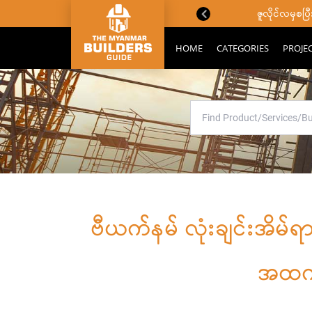
ောင်းသိကောင်းစရာများ
ဇူလိုင်လမှစ
HOME
CATEGORIES
PROJE
ဗီယက်နမ် လုံးချင်းအိမ်ရ
အထက်