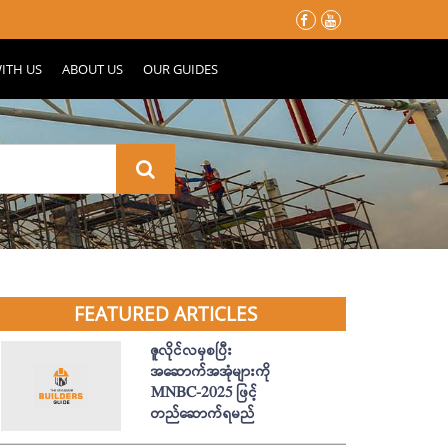
မိုးတွင်းမှာ သင့်နေအိမ်လေး မပျက်စီးသွားဖို့ ပြင်ဆင်ထားသင့်တဲ့ အ
ITH US
ABOUT US
OUR GUIDES
FEATURED ARTICLES
ဇူလိုင်လမှစပြီး
အဆောက်အအုံများကို
MNBC-2025 ဖြင့်
တည်ဆောက်ရမည်