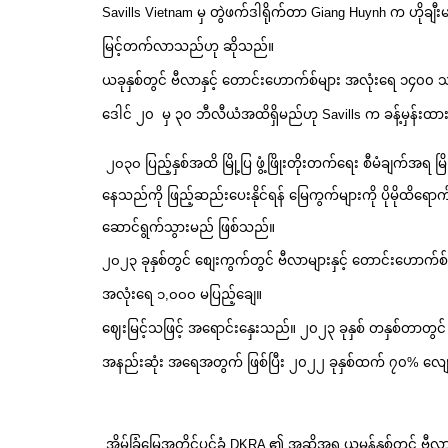
Savills Vietnam မှ တွဲဖက်ဒါရိုက်တာ Giang Huynh က ဟိုချီးမ
မြင့်တက်လာသည်ဟု ဆိုသည်။
ယခုနှစ်တွင် ဗီလာနှင့် တောင်းဟောက်စ်များ အလုံးရေ ၁၄၀၀ သည် 
ဒေါင် ၂၀ မှ ၃၀ ဘီလီယံအထိရှိမည်ဟု Savills က ခန့်မှန်းထ
၂၀၃၀ ပြည့်နှစ်အထိ မြို့ပြ ဖွံ့ဖြိုးတိုးတက်ရေး စီမံချက်အရ မ
နေသည်ကို ဖြည့်ဆည်းပေးနိုင်ရန် မြေကွက်များကို ပိုမိုထိရေ
ဆောင်ရွက်သွားမည် ဖြစ်သည်။
၂၀၂၃ ခုနှစ်တွင် စျေးကွက်တွင် ဗီလာများနှင့် တောင်းဟော
အလုံးရေ ၁,၀၀၀ မပြည့်ချေ။
ဈေးမြင့်သဖြင့် အရောင်းနှေးသည်။ ၂၀၂၃ ခုနှစ် တနှစ်တာတွင် 
အနည်းဆုံး အရေအတွက် ဖြစ်ပြီး ၂၀၂၂ ခုနှစ်ထက် ၇၀% လျ
အိမ်ခြံမြေအတိုင်ပင်ခံ DKRA ၏ အဆိုအရ ယမန်နှစ်တွင် ဗီလာနှ