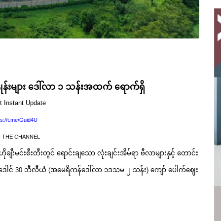
နှုန်းများ ဒေါ်လာ ၁ သန်းအထက် ရောက်ရှိ
t Instant Update
ps://t.me/Guid4U
N THE CHANNEL
ုချီးမင်းစီးတီးတွင် ရောင်းချသော လုံးချင်းအိမ်ရာ ဗီလာများနှင့် တောင်း
 ဒေါင် 30 ဘီလီယံ (အမေရိကန်ဒေါ်လာ ၁ဒသမ ၂ သန်း) ကျော် ပေါက်ဈေး