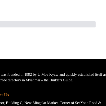
s founded in 1992 by U Moe Kyaw and quickly established itself as 
t trade directory in Myanmar – the Builders Guide.
ct Us
loor, Building C, New Mingalar Market, Corner of Set Yone Road &