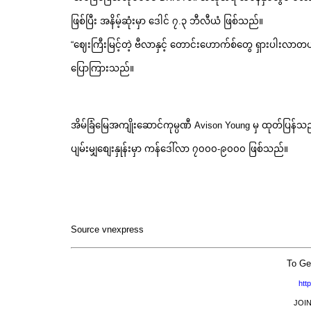
ဖြစ်ပြီး အနိမ့်ဆုံးမှာ ဒေါင် ၇.၃ ဘီလီယံ ဖြစ်သည်။
“ဈေးကြီးမြင့်တဲ့ ဗီလာနှင့် တောင်းဟောက်စ်တွေ ရှားပါး
ပြောကြားသည်။
အိမ်ခြံမြေအကျိုးဆောင်ကုမ္ပဏီ Avison Young မှ ထုတ်ပြန်
ပျမ်းမျှစျေးနှုန်းမှာ ကန်ဒေါ်လာ ၇၀၀၀-၉၀၀၀ ဖြစ်သည်။
Source vnexpress
To Ge
htt
JOI