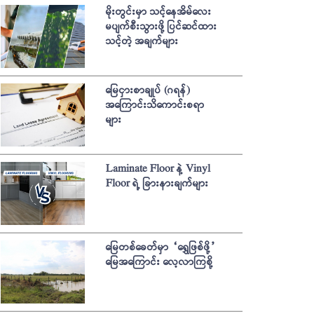
မိုးတွင်းမှာ သင့်နေအိမ်လေး
မပျက်စီးသွားဖို့ ပြင်ဆင်ထား
သင့်တဲ့ အချက်များ
မြေငှားစာချုပ် (ဂရန်)
အကြောင်းသိကောင်းစရာ
များ
Laminate Floor နဲ့ Vinyl
Floor ရဲ့ ခြားနားချက်များ
မြေတစ်ခေတ်မှာ “ရွှေဖြစ်ဖို့”
မြေအကြောင်း လေ့လာကြစို့