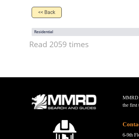
<< Back
Residential
Read 2059 times
MMRD wa
the firs
Conta
6-9th F