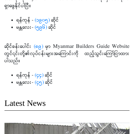
ရှာဖွေနိုင်ပါပြီ။
ရန်ကုန် -
(၁၉၀၅)
ဆိုင်
မန္တလေး-
(၅၉၆)
ဆိုင်
ဆိုင်ခန်းပေါင်း
(၈၉)
မှာ Myanmar Builders Guide Website
တွင်၎င်းတို့၏လုပ်ငန်းများအကြောင်းကို ထည့်သွင်းကြော်ငြာထား
ပါသည်။
ရန်ကုန် -
(၄၄)
ဆိုင်
မန္တလေး-
(၄၅)
ဆိုင်
Latest News