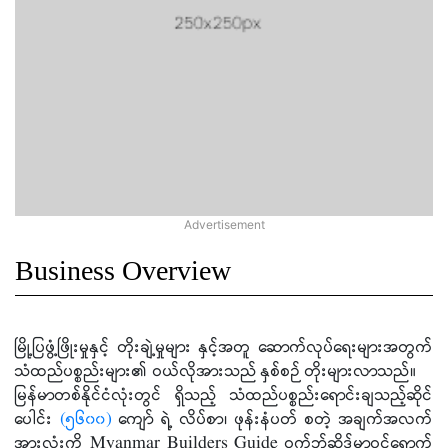
Business Overview
မြို့ပြဖွံ့ဖြိုးမှုနှင့် တိုးချဲ့မှုများ နှင့်အတူ ဆောက်လုပ်ရေးများအတွက်
သံထည်ပစ္စည်းများ၏ ဝယ်လိုအားသည် နှစ်စဉ် တိုးများလာသည်။
မြန်မာတစ်နိုင်ငံလုံးတွင် ရှိသည့် သံထည်ပစ္စည်းရောင်းချသည့်ဆိုင်
ပေါင်း
(၅၆၀၀)
ကျော် ရဲ့ လိပ်စာ၊ ဖုန်းနံပတ် စတဲ့ အချက်အလက်
အားလုံးကို Myanmar Builders Guide ဝက်ဘ်ဆိုဒ်မှာဝင်ရောက်