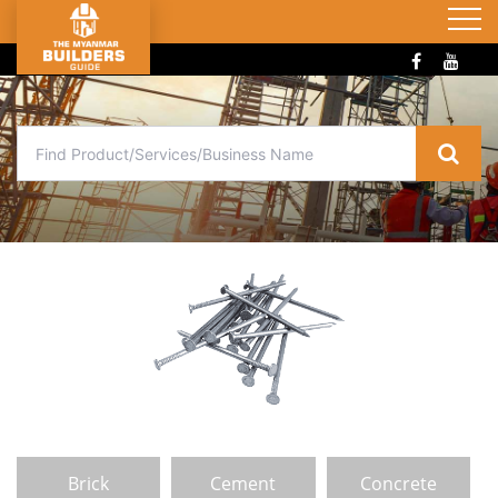
Brick
Cement
Concrete