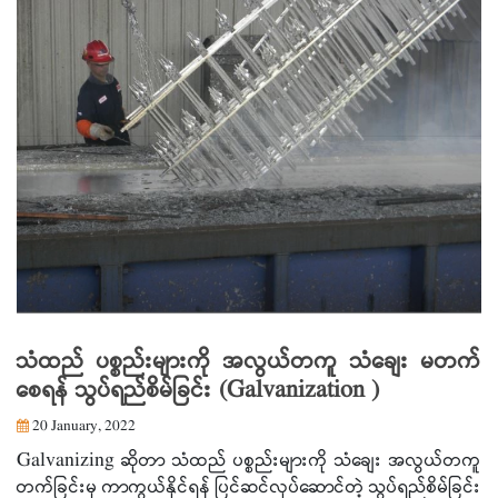
သံထည် ပစ္စည်းများကို အလွယ်တကူ သံချေး မတက်
စေရန် သွပ်ရည်စိမ်ခြင်း (Galvanization )
20 January, 2022
Galvanizing ဆိုတာ သံထည် ပစ္စည်းများကို သံချေး အလွယ်တကူ
တက်ခြင်းမှ ကာကွယ်နိုင်ရန် ပြင်ဆင်လုပ်ဆောင်တဲ့ သွပ်ရည်စိမ်ခြင်း