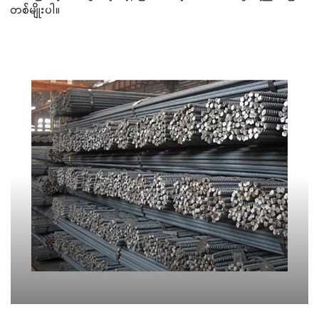
တစ်မျိုးပါ။