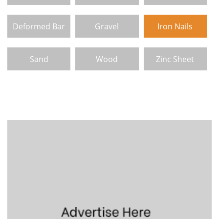
Deformed Bar
Gravel
Iron Nails
Sand
Wood
Zinc Sheet