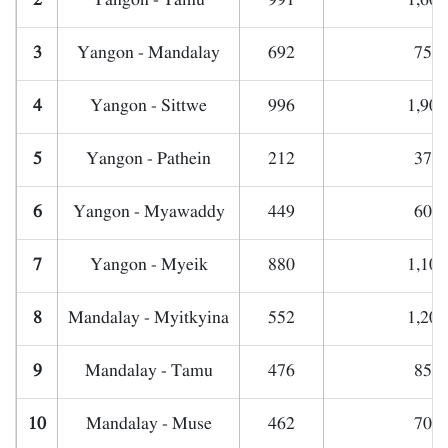
2
Yangon - Tamu
991
1,600
3
Yangon - Mandalay
692
750,
4
Yangon - Sittwe
996
1,900
5
Yangon - Pathein
212
370,
6
Yangon - Myawaddy
449
600,
7
Yangon - Myeik
880
1,100
8
Mandalay - Myitkyina
552
1,200
9
Mandalay - Tamu
476
850,
10
Mandalay - Muse
462
700,