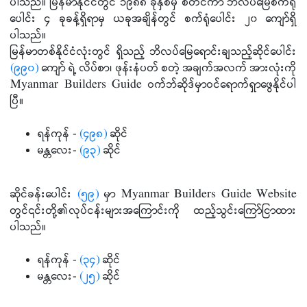
ပါသည်။ မြန်မာနိုင်ငံတွင် ၁၉၈၈ ခုနှစ်မှ စတင်ကာ ဘိလပ်မြေစက်ရုံ
ပေါင်း ၄ ခုခန့်ရှိရာမှ ယခုအချိန်တွင် စက်ရုံပေါင်း ၂၀ ကျော်ရှိ
ပါသည်။
မြန်မာတစ်နိုင်ငံလုံးတွင် ရှိသည့် ဘိလပ်မြေရောင်းချသည့်ဆိုင်ပေါင်း
(၉၉၀)
ကျော် ရဲ့ လိပ်စာ၊ ဖုန်းနံပတ် စတဲ့ အချက်အလက် အားလုံးကို
Myanmar Builders Guide ဝက်ဘ်ဆိုဒ်မှာဝင်ရောက်ရှာဖွေနိုင်ပါ
ပြီ။
ရန်ကုန် -
(၄၉၈)
ဆိုင်
မန္တလေး-
(၉၃)
ဆိုင်
ဆိုင်ခန်းပေါင်း
(၅၉)
မှာ Myanmar Builders Guide Website
တွင်၎င်းတို့၏လုပ်ငန်းများအကြောင်းကို ထည့်သွင်းကြော်ငြာထား
ပါသည်။
ရန်ကုန် -
(၃၄)
ဆိုင်
မန္တလေး-
(၂၅)
ဆိုင်