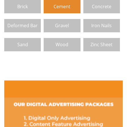
Brick
Cement
Concrete
Deformed Bar
Gravel
Iron Nails
Sand
Wood
Zinc Sheet