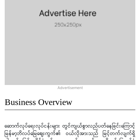
Business Overview
ဆောက်လုပ်ရေးလုပ်ငန်းများ တွင်ကျယ်စွာလည်ပတ်နေခြင်းကြောင့်
မြန်မာ့ဘိလပ်မြေဈေးကွက်၏ ဝယ်လိုအားသည် မြင့်တက်လျက်ရှိ