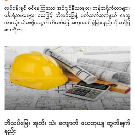
လုပ်ငန်းခွင် ဝင်နေကြသော အင်ဂျင်နီယာများ၊ ကန်ထရိုက်တာများ၊
ပန်းရံသမားများ စသဖြင့် ဘိလပ်မြေနဲ့ ပတ်သက်ဆက်နွယ် နေသူ
အားလုံး သိစေဖို့အတွက် ဘိလပ်မြေ အတုအစစ် ခွဲခြားနည်းကို ဖော်ပြ
ပေးလိုက...
ဘိလပ်မြေ၊ အုတ်၊ သဲ၊ ကျောက် ယေဘုယျ တွက်ချက်
နည်း