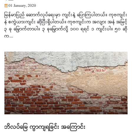
01 January, 2020
မြန်မာပြည် ဆောက်လုပ်ရေးမှာ ကျင်းနဲ့ ပြောကြပါတယ်။ ကုဗကျင်း
နဲ စကွဲယားကျင်း ဆိုပြီးရှိပါတယ်။ ကုဗကျင်းက အလျား အနံ အမြင့်
၃ ခု မြှောက်တာပါ။ ၃ ခုမြှောက်လို့ ၁၀၀ ရရင် ၁ ကျင်းပါ။ ၅၀ ဆို
က...
ဘိလပ်မြေ ကွာကျရခြင်း အကြောင်း