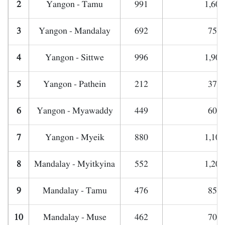
2
Yangon - Tamu
991
1,600
3
Yangon - Mandalay
692
750,
4
Yangon - Sittwe
996
1,900
5
Yangon - Pathein
212
370,
6
Yangon - Myawaddy
449
600,
7
Yangon - Myeik
880
1,100
8
Mandalay - Myitkyina
552
1,200
9
Mandalay - Tamu
476
850,
10
Mandalay - Muse
462
700,