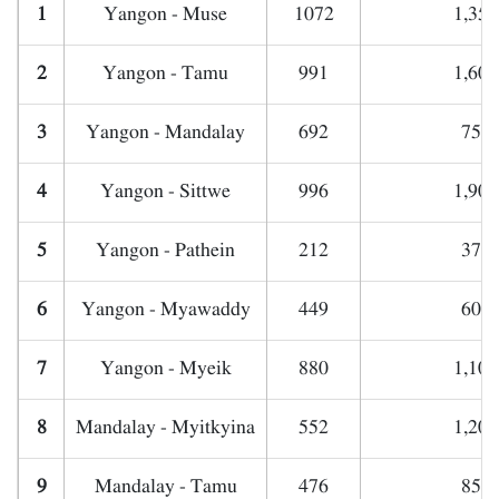
1
Yangon - Muse
1072
1,350
2
Yangon - Tamu
991
1,600
3
Yangon - Mandalay
692
750,
4
Yangon - Sittwe
996
1,900
5
Yangon - Pathein
212
370,
6
Yangon - Myawaddy
449
600,
7
Yangon - Myeik
880
1,100
8
Mandalay - Myitkyina
552
1,200
9
Mandalay - Tamu
476
850,