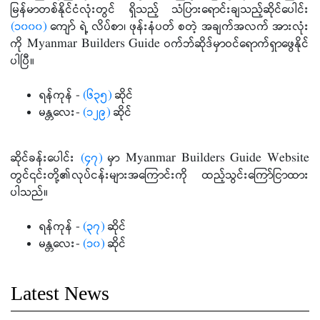
မြန်မာတစ်နိုင်ငံလုံးတွင် ရှိသည့် သံပြားရောင်းချသည့်ဆိုင်ပေါင်း
(၁၀၀၀)
ကျော် ရဲ့ လိပ်စာ၊ ဖုန်းနံပတ် စတဲ့ အချက်အလက် အားလုံး
ကို Myanmar Builders Guide ဝက်ဘ်ဆိုဒ်မှာဝင်ရောက်ရှာဖွေနိုင်
ပါပြီ။
ရန်ကုန် -
(၆၃၅)
ဆိုင်
မန္တလေး-
(၁၂၉)
ဆိုင်
ဆိုင်ခန်းပေါင်း
(၄၇)
မှာ Myanmar Builders Guide Website
တွင်၎င်းတို့၏လုပ်ငန်းများအကြောင်းကို ထည့်သွင်းကြော်ငြာထား
ပါသည်။
ရန်ကုန် -
(၃၇)
ဆိုင်
မန္တလေး-
(၁၀)
ဆိုင်
Latest News