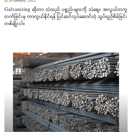
20 January, 2022
Galvanizing ဆိုတာ သံထည် ပစ္စည်းများကို သံချေး အလွယ်တကူ
တက်ခြင်းမှ ကာကွယ်နိုင်ရန် ပြင်ဆင်လုပ်ဆောင်တဲ့ သွပ်ရည်စိမ်ခြင်း
တစ်မျိုးပါ။