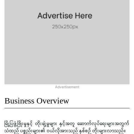
Business Overview
မြို့ပြဖွံ့ဖြိုးမှုနှင့် တိုးချဲ့မှုများ နှင့်အတူ ဆောက်လုပ်ရေးများအတွက်
သံထည် ပစ္စည်းများ၏ ဝယ်လိုအားသည် နှစ်စဉ် တိုးများလာသည်။