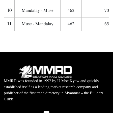
10
Mandalay - Muse
462
700,
11
Muse - Mandalay
462
650,
MMRD was founded in 1992 by U Moe Kyaw and quickly
established itself as a leading market research company and
publisher of the first trade directory in Myanmar – the Builders
Guide.