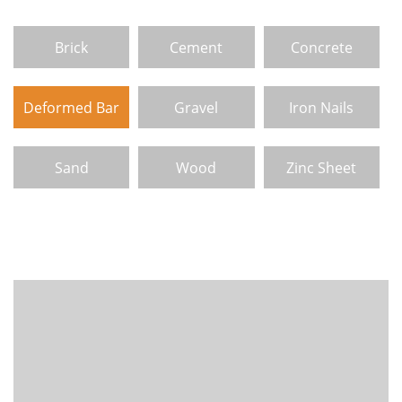
Brick
Cement
Concrete
Deformed Bar
Gravel
Iron Nails
Sand
Wood
Zinc Sheet