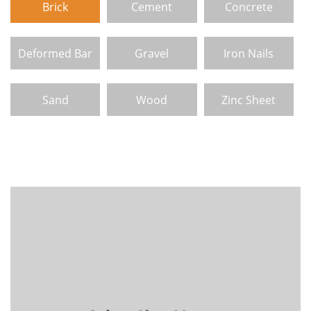
Brick
Cement
Concrete
Deformed Bar
Gravel
Iron Nails
Sand
Wood
Zinc Sheet