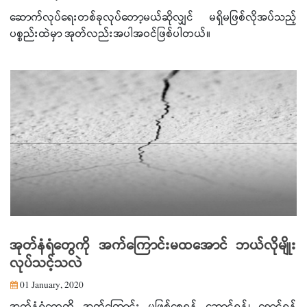
ဆောက်လုပ်ရေးတစ်ခုလုပ်တော့မယ်ဆိုလျှင် မရှိမဖြစ်လိုအပ်သည့်
ပစ္စည်းထဲမှာ အုတ်လည်းအပါအဝင်ဖြစ်ပါတယ်။
အုတ်နံရံတွေကို အက်ကြောင်းမထအောင် ဘယ်လိုမျိုး
လုပ်သင့်သလဲ
01 January, 2020
အုတ်နံရံတွေကို အက်ကြောင်း မဖြစ်စေရန် ဆောင်ရန်၊ ရှောင်ရန်