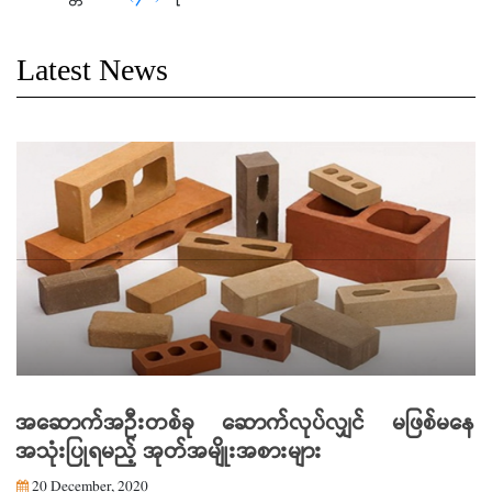
Latest News
အဆောက်အဦးတစ်ခု ဆောက်လုပ်လျှင် မဖြစ်မနေ
အသုံးပြုရမည့် အုတ်အမျိုးအစားများ
20 December, 2020