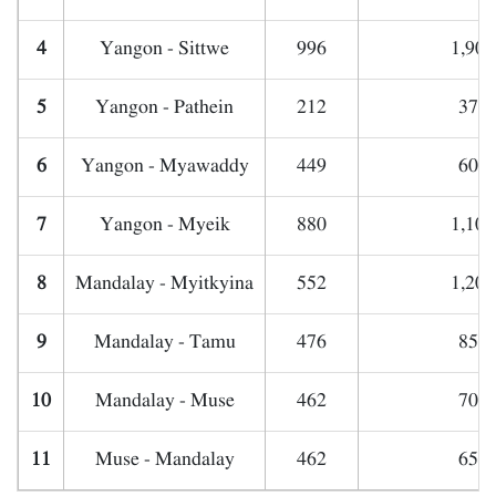
4
Yangon - Sittwe
996
1,900
5
Yangon - Pathein
212
370,
6
Yangon - Myawaddy
449
600,
7
Yangon - Myeik
880
1,100
8
Mandalay - Myitkyina
552
1,200
9
Mandalay - Tamu
476
850,
10
Mandalay - Muse
462
700,
11
Muse - Mandalay
462
650,