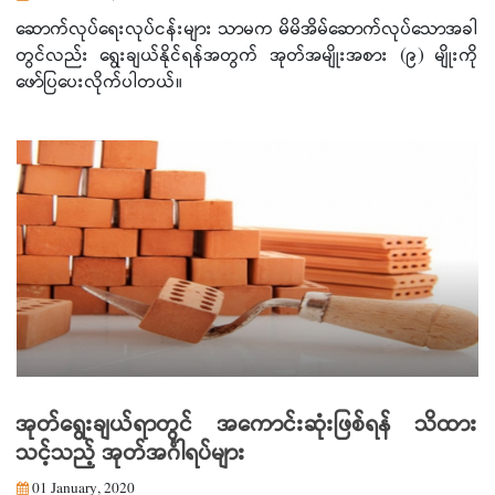
ဆောက်လုပ်ရေးလုပ်ငန်းများ သာမက မိမိအိမ်ဆောက်လုပ်သောအခါ
တွင်လည်း ရွေးချယ်နိုင်ရန်အတွက် အုတ်အမျိုးအစား (၉) မျိုးကို
ဖော်ပြပေးလိုက်ပါတယ်။
အုတ်ရွေးချယ်ရာတွင် အကောင်းဆုံးဖြစ်ရန် သိထား
သင့်သည့် အုတ်အင်္ဂါရပ်များ
01 January, 2020