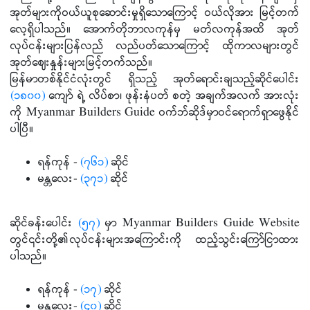
အုတ်များကိုဝယ်ယူစုဆောင်းမှုရှိသောကြောင့် ဝယ်လိုအား မြင့်တက်
လေ့ရှိပါသည်။ အောက်တိုဘာလကုန်မှ မတ်လကုန်အထိ အုတ်
လုပ်ငန်းများပြန်လည် လည်ပတ်သောကြောင့် ထိုကာလများတွင်
အုတ်ဈေးနှုန်းများမြင့်တက်သည်။
မြန်မာတစ်နိုင်ငံလုံးတွင် ရှိသည့် အုတ်ရောင်းချသည့်ဆိုင်ပေါင်း
(၁၈၀၀)
ကျော် ရဲ့ လိပ်စာ၊ ဖုန်းနံပတ် စတဲ့ အချက်အလက် အားလုံး
ကို Myanmar Builders Guide ဝက်ဘ်ဆိုဒ်မှာဝင်ရောက်ရှာဖွေနိုင်
ပါပြီ။
ရန်ကုန် -
(၇၆၁)
ဆိုင်
မန္တလေး-
(၃၇၁)
ဆိုင်
ဆိုင်ခန်းပေါင်း
(၅၇)
မှာ Myanmar Builders Guide Website
တွင်၎င်းတို့၏လုပ်ငန်းများအကြောင်းကို ထည့်သွင်းကြော်ငြာထား
ပါသည်။
ရန်ကုန် -
(၁၇)
ဆိုင်
မန္တလေး-
(၄၀)
ဆိုင်