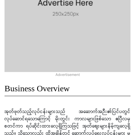
Business Overview
အုတ်ဖုတ်သည့်လုပ်ငန်းများသည် အဆောက်အဉီး၏ပြင်ပတွင်
လုပ်ဆောင်ရသောကြောင့် မိုးတွင်း ကာလများဖြစ်သော ဧပြီလမှ
စတင်ကာ ရပ်ဆိုင်းထားလေ့ရှိကြသဖြင့် အုတ်ဈေးများနိမ့်ကျလေ့ရှိ
သည်။ သို့သောလည်း ထိုအချိန်တွင် ဆောက်လုပ်ရေးလုပ်ငန်းများ မှ