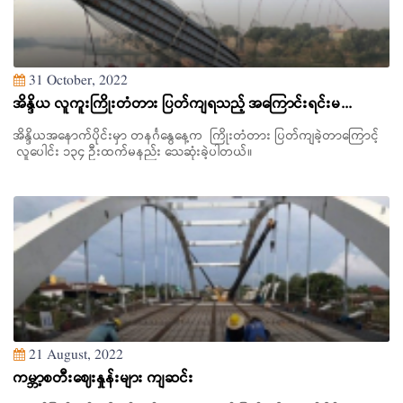
31 October, 2022
အိန္ဒိယ လူကူးကြိုးတံတား ပြတ်ကျရသည့် အကြောင်းရင်းမ...
အိန္ဒိယအနောက်ပိုင်းမှာ တနင်္ဂနွေနေ့က ကြိုးတံတား ပြတ်ကျခဲ့တာကြောင့်
လူပေါင်း ၁၃၄ ဦးထက်မနည်း သေဆုံးခဲ့ပါတယ်။
21 August, 2022
ကမ္ဘာ့စတီးဈေးနှုန်းများ ကျဆင်း