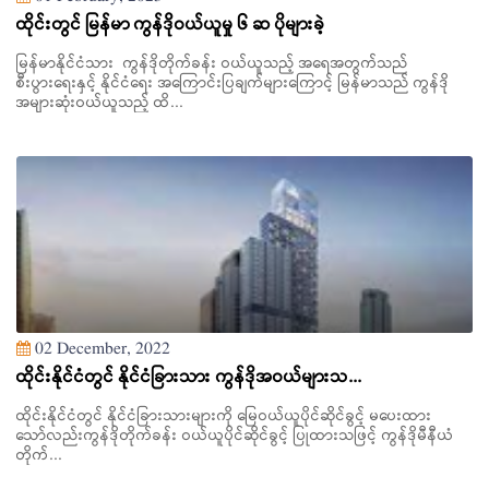
ထိုင်းတွင် မြန်မာ ကွန်ဒိုဝယ်ယူမှု ၆ ဆ ပိုများခဲ့
မြန်မာနိုင်ငံသား ကွန်ဒိုတိုက်ခန်း ဝယ်ယူသည့် အရေအတွက်သည်
စီးပွားရေးနှင့် နိုင်ငံရေး အကြောင်းပြချက်များကြောင့် မြန်မာသည် ကွန်ဒို
အများဆုံးဝယ်ယူသည့် ထိ...
02 December, 2022
ထိုင်းနိုင်ငံတွင် နိုင်ငံခြားသား ကွန်ဒိုအဝယ်များသ...
ထိုင်းနိုင်ငံတွင် နိုင်ငံခြားသားများကို မြေဝယ်ယူပိုင်ဆိုင်ခွင့် မပေးထား
သော်လည်းကွန်ဒိုတိုက်ခန်း ဝယ်ယူပိုင်ဆိုင်ခွင့် ပြုထားသဖြင့် ကွန်ဒိုမီနီယံ
တိုက်...