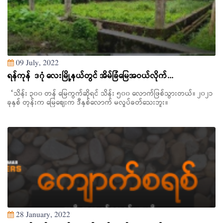
09 July, 2022
ရန်ကုန် ဒဂုံ လေးမြို့နယ်တွင် အိမ်ခြံမြေအဝယ်လိုက်...
“သိန်း ၃၀၀ တန် မြေကွက်ဆိုရင် သိန်း ၅၀၀ လောက်ဖြစ်သွားတယ်။ ၂၀၂၁
ခုနှစ် တုန်းက မြေဈေးက ဒီနှစ်လောက် မလှုပ်ခတ်သေးဘူး။
28 January, 2022