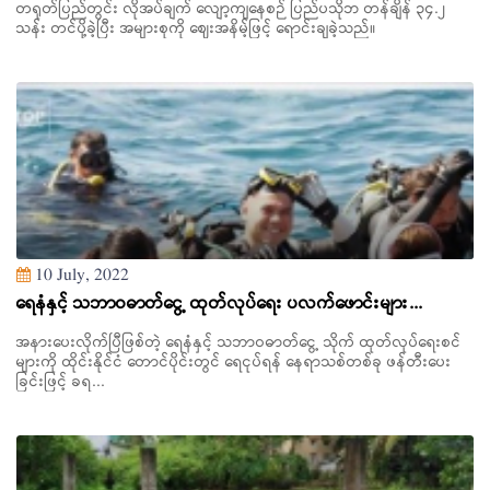
တရုတ်ပြည်တွင်း လိုအပ်ချက် လျော့ကျနေစဉ် ပြည်ပသိုဘ တန်ချိန် ၃၄.၂
သန်း တင်ပို့ခဲ့ပြီး အများစုကို ဈေးအနိမ့်ဖြင့် ရောင်းချခဲ့သည်။
10 July, 2022
ရေနံနှင့် သဘာဝဓာတ်ငွေ့ ထုတ်လုပ်ရေး ပလက်ဖောင်းများ...
အနားပေးလိုက်ပြီဖြစ်တဲ့ ရေနံနှင့် သဘာဝဓာတ်ငွေ့ သိုက် ထုတ်လုပ်ရေးစင်
များကို ထိုင်းနိုင်ငံ တောင်ပိုင်းတွင် ရေငုပ်ရန် နေရာသစ်တစ်ခု ဖန်တီးပေး
ခြင်းဖြင့် ခရ...