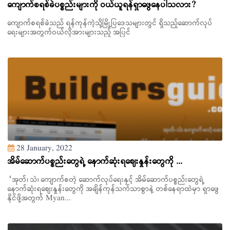
ကျောက်စရစ်ခဲပစ္စည်းများကို ဝယ်ယူရန်ရှာဖွေနေပါသလား?
ကျောက်စရစ်ခဲသည် ရန်ကုန်ကဲ့သို့မြို့ပြဒေသများတွင် ရှိသည့်ဆောက်လုပ်
ရေးများအတွက်ဝယ်လိုအားများသည့် အပြင်
28 January, 2022
အိမ်ဆောက်ပစ္စည်းတွေရဲ့ နောက်ဆုံးရဈေးနှုန်းတွေကို ...
“အုတ်၊ သဲ၊ ကျောက်စတဲ့ ဆောက်လုပ်ရေးနှင့် အိမ်ဆောက်ပစ္စည်းတွေရဲ့
နောက်ဆုံးရဈေးနှုန်းတွေကို အချိန်ကုန်သက်သာစွာနဲ့ တစ်နေရာထဲမှာ ရှာဖွေ
နိုင်ဖို့အတွက် Myan...