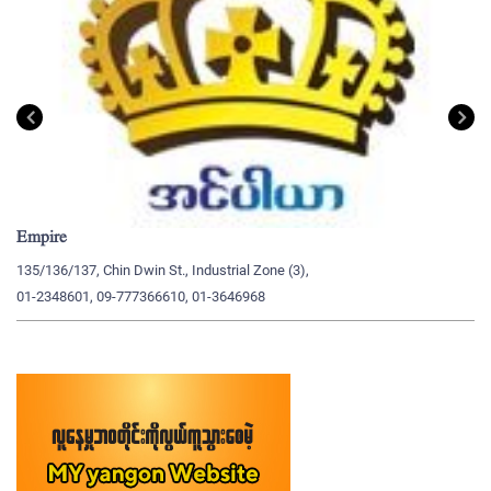
Empire
My
135/136/137, Chin Dwin St., Industrial Zone (3),
19
01-2348601, 09-777366610, 01-3646968
09