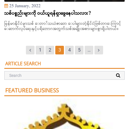
25 January, 2022
သစ်ပစ္စည်းများကို ဝယ်ယူရန်ရှာဖွေနေပါသလား?
မြန်မာနိုင်ငံမှာသစ် ေတာ်သယံဇာတေ ေပါများတဲ့နိုင်ငံဖြစ်တာေကြာင့်
ေဆာက်လုပ်ရေးနှင့်ပရိဘောဂအတွက်သစ်အမျိုးအစားများစွာရှိပါတယ်။
1
2
3
4
5
…
ARTICLE SEARCH
FEATURED BUSINESS