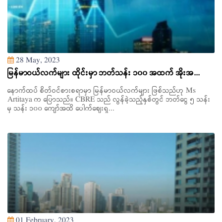
28 May, 2023
မြန်မာဝယ်လက်များ ထိုင်းမှာ ဘတ်သန်း ၁၀၀ အထက် အိုးအ...
နောက်ထပ် စိတ်ဝင်စားစရာမှာ မြန်မာဝယ်လက်များ ဖြစ်သည်ဟု Ms
Artitaya က ပြောသည်။ CBRE သည် လွန်ခဲ့သည့်နှစ်တွင် ဘတ်ငွေ ၅ သန်း
မှ သန်း ၁၀၀ ကျော်အထိ ပေါက်ဈေးရှ...
01 February, 2023