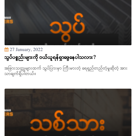
27 January, 2022
သွပ်ပစ္စည်းများကို ဝယ်ယူရန်ရှာဖွေနေပါသလား?
အခြားသတ္တုများထက် သွပ်ပြားမှာ ကြီးမားတဲ့ ရေရှည်တည်တံ့မှုဆိုတဲ့ အား
သာချက်ရှိပါတယ်။