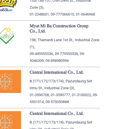
135/136/137, Chin Dwin St., Industrial
Zone (3),
01-2348601, 09-777366610, 01-3646968
Myat Mi Ba Construction Group
Co., Ltd.
198, Thamardi Lane 1st St., Industrial Zone
(1),
09-449555536, 09-779555536, 09-
5046309, 09-898980996
Central International Co., Ltd.
B (171/172/173/174), Pazundaung Set
Hmu St., Industrial Zone (3),
01-3590708, 01-3590777, 01-3100022, 09-
5501014, 09-975050888
Central International Co., Ltd.
B (171/172/173/174), Pazundaung Set