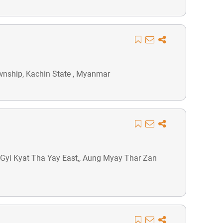
ownship, Kachin State , Myanmar
yi Gyi Kyat Tha Yay East,, Aung Myay Thar Zan