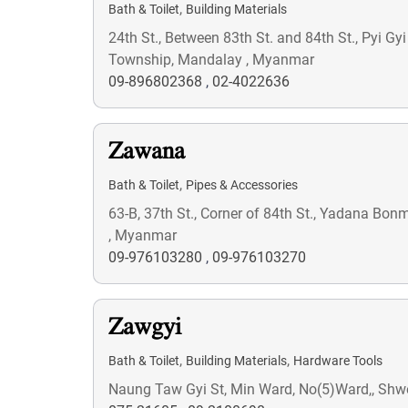
,
Bath & Toilet
Building Materials
24th St., Between 83th St. and 84th St., Pyi 
Township, Mandalay , Myanmar
09-896802368
,
02-4022636
Zawana
,
Bath & Toilet
Pipes & Accessories
63-B, 37th St., Corner of 84th St., Yadana B
, Myanmar
09-976103280
,
09-976103270
Zawgyi
,
,
Bath & Toilet
Building Materials
Hardware Tools
Naung Taw Gyi St, Min Ward, No(5)Ward,, Sh