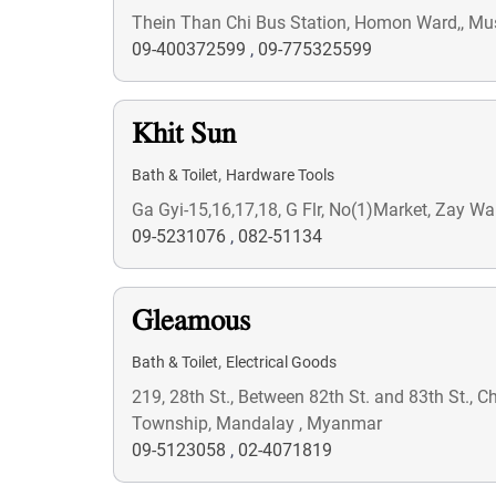
Thein Than Chi Bus Station, Homon Ward,, Mu
09-400372599
,
09-775325599
Khit Sun
,
Bath & Toilet
Hardware Tools
Ga Gyi-15,16,17,18, G Flr, No(1)Market, Zay W
09-5231076
,
082-51134
Gleamous
,
Bath & Toilet
Electrical Goods
219, 28th St., Between 82th St. and 83th St.,
Township, Mandalay , Myanmar
09-5123058
,
02-4071819