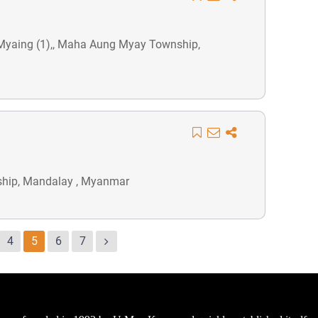
a Myaing (1),, Maha Aung Myay Township,
nship, Mandalay , Myanmar
4
5
6
7