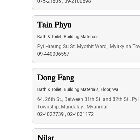
075-21605
,
09-2100698
Tain Phyu
,
Bath & Toilet
Building Materials
Pyi Htaung Su St, Myothit Ward,, Myitkyina T
09-440006557
Dong Fang
,
,
Bath & Toilet
Building Materials
Floor, Wall
64, 26th St., Between 81th St. and 82th St., P
Township, Mandalay , Myanmar
02-4022739
,
02-4031172
Nilar