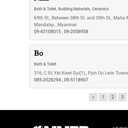
,
,
Bath & Toilet
Building Materials
Ceramics
69th St., Between 38th St. and 39th St., Mah
Mandalay , Myanmar
09-43108015
,
09-2058958
Bo
Bath & Toilet
316, C St, Yat Kwet Gyi(1),, Pyin Oo Lwin Tow
085-2028294
,
09-5118907
1
2
3