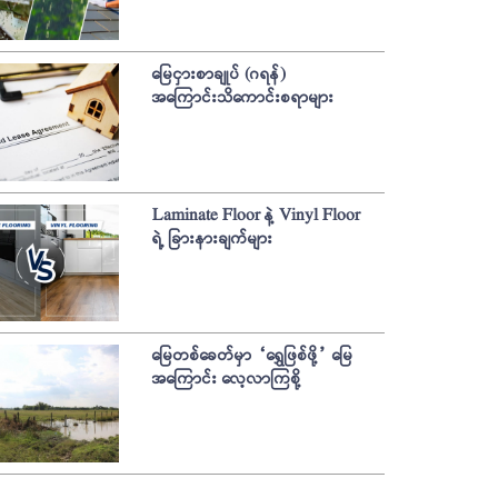
မြေငှားစာချုပ် (ဂရန်)
အကြောင်းသိကောင်းစရာများ
Laminate Floor နဲ့ Vinyl Floor
ရဲ့ ခြားနားချက်များ
မြေတစ်ခေတ်မှာ “ရွှေဖြစ်ဖို့” မြေ
အကြောင်း လေ့လာကြစို့