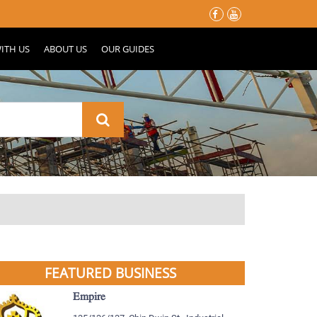
မိုးတွင်းမှာ သင့်နေအိမ်လေး မပျက်စီးသွားဖို့ ပြင်ဆင်ထားသင့်တဲ့ အ
ITH US
ABOUT US
OUR GUIDES
FEATURED BUSINESS
Empire