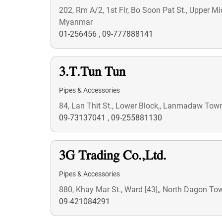
202, Rm A/2, 1st Flr, Bo Soon Pat St., Upper M
Myanmar
01-256456
,
09-777888141
3.T.Tun Tun
Pipes & Accessories
84, Lan Thit St., Lower Block,, Lanmadaw To
09-73137041
,
09-255881130
3G Trading Co.,Ltd.
Pipes & Accessories
880, Khay Mar St., Ward [43],, North Dagon T
09-421084291