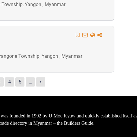
ne Township, Yangon , Myanmar
Mayangone Township, Yangon , Myanmar
3
4
5
…
s founded in 1992 by U Moe Kyaw and quickly established itself as 
t trade directory in Myanmar – the Builders Guide.