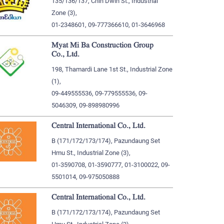
135/136/137, Chin Dwin St., Industrial
Zone (3),
01-2348601, 09-777366610, 01-3646968
Myat Mi Ba Construction Group
Co., Ltd.
198, Thamardi Lane 1st St., Industrial Zone
(1),
09-449555536, 09-779555536, 09-
5046309, 09-898980996
Central International Co., Ltd.
B (171/172/173/174), Pazundaung Set
Hmu St., Industrial Zone (3),
01-3590708, 01-3590777, 01-3100022, 09-
5501014, 09-975050888
Central International Co., Ltd.
B (171/172/173/174), Pazundaung Set