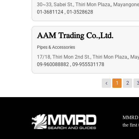
30~33, Sabei St., Thiri Mon Plaza,, Mayango
01-3681124
,
01-3528628
AAM Trading Co.,Ltd.
Pipes & Accessories
17/18, Thiri Mon 2nd St., Thiri Mon Plaza,, 
09-960088882
,
09-955531178
1
2
MMRD wa
the firs