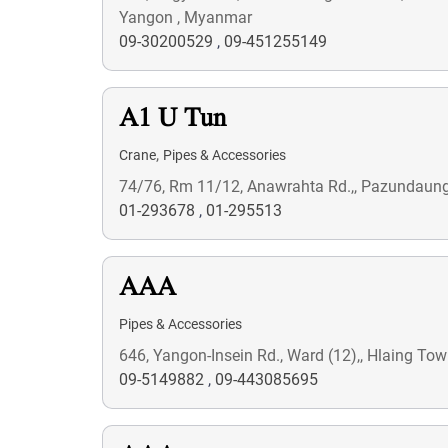
Yangon , Myanmar
09-30200529
,
09-451255149
A1 U Tun
,
Crane
Pipes & Accessories
74/76, Rm 11/12, Anawrahta Rd.,, Pazundaun
01-293678
,
01-295513
AAA
Pipes & Accessories
646, Yangon-Insein Rd., Ward (12),, Hlaing T
09-5149882
,
09-443085695