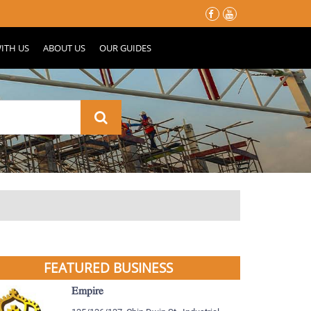
မိုးတွင်းမှာ သင့်နေအိမ်လေး မပျက်စီးသွားဖို့ ပြင်ဆင်ထားသင့်တဲ့ အ
ITH US
ABOUT US
OUR GUIDES
FEATURED BUSINESS
Empire