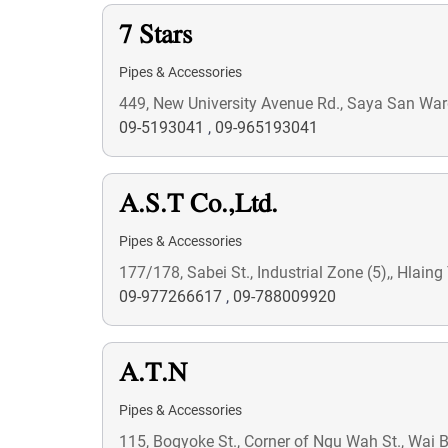
7 Stars
Pipes & Accessories
449, New University Avenue Rd., Saya San Wa
09-5193041
,
09-965193041
A.S.T Co.,Ltd.
Pipes & Accessories
177/178, Sabei St., Industrial Zone (5),, Hlai
09-977266617
,
09-788009920
A.T.N
Pipes & Accessories
115, Bogyoke St., Corner of Ngu Wah St., Wai 