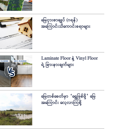
မြေငှားစာချုပ် (ဂရန်)
အကြောင်းသိကောင်းစရာများ
Laminate Floor နဲ့ Vinyl Floor
ရဲ့ ခြားနားချက်များ
မြေတစ်ခေတ်မှာ “ရွှေဖြစ်ဖို့” မြေ
အကြောင်း လေ့လာကြစို့