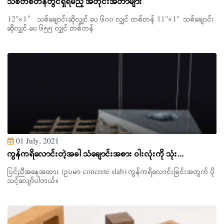
သစ်တစ်တန်တွင်ရှိရမည့် အတိုင်းအတာများ
12"×1” သစ်ချောင်းဆိုလျှင် ပေ ၆၀၀ လျှင် တစ်တန် 11"×1" သစ်ချောင်း
ဆိုလျှင် ပေ ၆၅၅ လျှင် တစ်တန်
01 July, 2021
ကွန်ကရိလောင်းတဲ့အခါ သံချောင်းအစား ဝါးလုံးကို သုံး...
ပြင်ညီအနေအထား (ဥပမာ concrete slab) ကွန်ကရိလောင်းခြင်းအတွက် ပို
သင့်လျော်ပါတယ်။