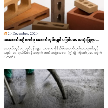
20 December, 2020
အဆောက်အဦးတစ်ခု ဆောက်လုပ်လျှင် မဖြစ်မနေ အသုံးပြုရမ...
ဆောက်လုပ်ရေးလုပ်ငန်းများ သာမက မိမိအိမ်ဆောက်လုပ်သောအခါတွင်
လည်း ရွေးချယ်နိုင်ရန်အတွက် အုတ်အမျိုးအစား (၉) မျိုးကိုဖော်ပြပေးလိုက်
ပါတယ်။