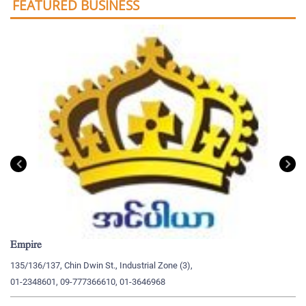
FEATURED BUSINESS
Empire
My
135/136/137, Chin Dwin St., Industrial Zone (3),
19
01-2348601, 09-777366610, 01-3646968
09