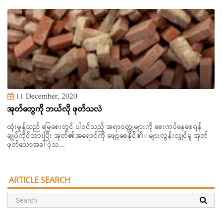
11 December, 2020
အုတ်တွေကို ဘယ်လို ဖုတ်သလဲ
ထုံးမှုန့်သည် မြေစေးတွင် ပါဝင်သည့် အရာဝတ္တုများကို စေးကပ်နေစေရန်
ချုပ်ကိုင်ထားပြီး အုတ်၏အရောင်ကို ဖျော့စေနိုင်၏။ များလွန်းလျှင်မူ အုတ်
ဖုတ်သောအခါ ပုံသ...
ARTICLE SEARCH