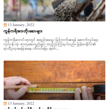
13 January, 2022
ကွန်ကရိအားတိုးဆေးများ
ကွန်ကရိလောင်းရာတွင် အရည်အသွေး မြင့်တက်စေရန် ဆောက်လုပ်ရေး
လုပ်ငန်းသုံး ဓာတုဆေးရည်များ ထည့်သုံးကြရပါသည်။ မြန်မာနိုင်ငံ၏
ရာသီဥတုအခြေအနေ၊ ဘိလပ်မြေ၊ အုတ်၊...
13 January, 2022