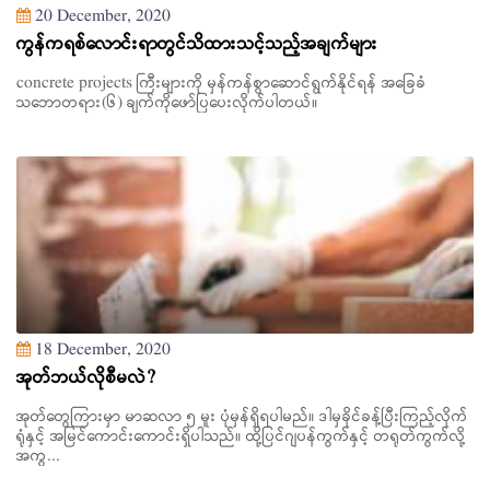
20 December, 2020
ကွန်ကရစ်လောင်းရာတွင်သိထားသင့်သည့်အချက်များ
concrete projects ကြီးများကို မှန်ကန်စွာဆောင်ရွက်နိုင်ရန် အခြေခံ
သဘောတရား(၆) ချက်ကိုဖော်ပြပေးလိုက်ပါတယ်။
18 December, 2020
အုတ်ဘယ်လိုစီမလဲ?
အုတ်တွေကြားမှာ မာဆလာ ၅ မူး ပုံမှန်ရှိရပါမည်။ ဒါမှခိုင်ခန့်ပြီးကြည့်လိုက်
ရုံနှင့် အမြင်ကောင်းကောင်းရှိပါသည်။ ထို့ပြင်ဂျပန်ကွက်နှင့် တရုတ်ကွက်လို့
အကွ...