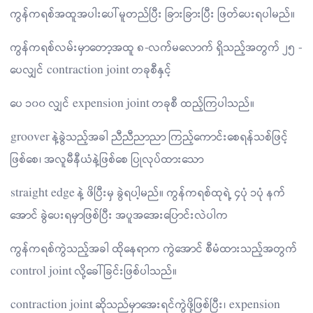
ကွန်ကရစ်အထူအပါးပေါ်မူတည်ပြီး ခြားခြားပြီး ဖြတ်ပေးရပါမည်။
ကွန်ကရစ်လမ်းမှာတော့အထူ ၈-လက်မလောက် ရှိသည့်အတွက် ၂၅ -
ပေလျှင် contraction joint တခုစီနှင့်
ပေ ၁၀၀ လျှင် expension joint တခုစီ ထည့်ကြပါသည်။
groover နဲ့ခွဲသည့်အခါ ညီညီညာညာ ကြည့်ကောင်းစေရန်သစ်ဖြင့်
ဖြစ်စေ၊ အလူမီနီယံနဲ့ဖြစ်စေ ပြုလုပ်ထားသော
straight edge နဲ့ ဖိပြီးမှ ခွဲရပါ့မည်။ ကွန်ကရစ်ထုရဲ့ ၄ပုံ ၁ပုံ နက်
အောင် ခွဲပေးရမှာဖြစ်ပြီး အပူအအေးပြောင်းလဲပါက
ကွန်ကရစ်ကွဲသည့်အခါ ထိုနေရာက ကွဲအောင် စီမံထားသည့်အတွက်
control joint လို့ခေါ်ခြင်းဖြစ်ပါသည်။
contraction joint ဆိုသည်မှာအေးရင်ကွဲဖို့ဖြစ်ပြီး၊ expension