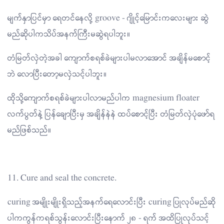
မျက်နှာပြင်မှာ ရေတင်နေလို့ groove - ဂျိုင့်မြောင်းကလေးများ ဆွဲ
မည်ဆိုပါကသိပ်အနက်ကြီးမဆွဲရပါဘူး။
တံမြတ်လှဲတဲ့အခါ ကျောက်စရစ်ခဲများပါမလာအောင် အချိန်မစောင့်
ဘဲ လောပြီးတော့မလှဲသင့်ပါဘူး။
ထိုသို့ကျောက်စရစ်ခဲများပါလာမည်ပါက magnesium floater
လက်ပွတ်နဲ့ ပြန်ချောပြီးမှ အချိန်နဲနဲ ထပ်စောင့်ပြီး တံမြတ်လှဲပုံဖော်ရ
မည်ဖြစ်သည်။
11. Cure and seal the concrete.
curing အမျိုးမျိုးရှိသည့်အနက်ရေလောင်းပြီး curing ပြုလုပ်မည်ဆို
ပါကကွန်ကရစ်သွန်းလောင်းပြီးနောက် ၂၈ - ရက် အထိပြုလုပ်သင့်