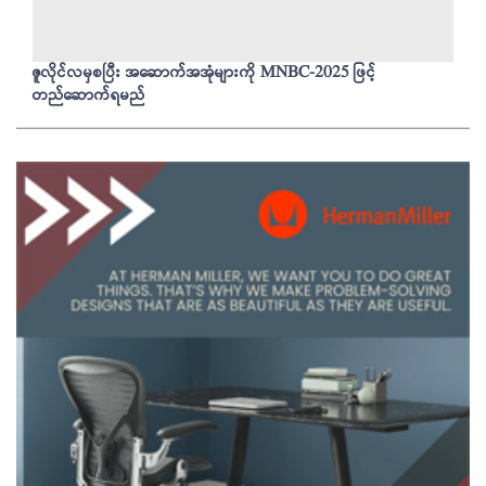
ဇူလိုင်လမှစပြီး အဆောက်အအုံများကို MNBC-2025 ဖြင့်
တည်ဆောက်ရမည်