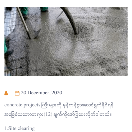
20 December, 2020
concrete projects ကြီးများကို မှန်ကန်စွာဆောင်ရွက်နိုင်ရန်
အခြေခံသဘောတရား(12) ချက်ကိုဖော်ပြပေးလိုက်ပါတယ်။
1.Site clearing