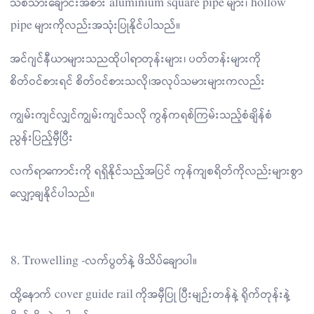
သစ်သားချောင်းအစား aluminium square pipe များ၊ hollow
pipe များကိုလည်းအသုံးပြုနိုင်ပါသည်။
အင်ဂျင်နီယာများသညထိုပါရာတုန်းများ၊ ပတ်တန်းများကို
စိတ်ဝင်စားရင် စိတ်ဝင်စားသလို၊အလုပ်သမားများကလည်း
ကျွမ်းကျင်လျှင်ကျွမ်းကျင်သလို ကွန်ကရစ်ကြမ်းသည့်စံချိန်စံ
ညွန်းပြည့်မှီပြီး
လက်ရာကောင်းကို ရရှိနိုင်သည့်အပြင် ကုန်ကျစရိတ်ကိုလည်းများစွာ
လျှော့ချနိုင်ပါသည်။
8. Trowelling -လက်ပွတ်နဲ့ ဖိသိပ်ချောပါ။
ထို့နောက် cover guide rail ကိုအမှီပြု ပြီးမျဉ်းတန်နဲ့ ရိုက်တုန်းနဲ့