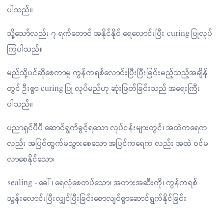
ပါသည်။
သို့သော်လည်း ၇ ရက်တောင် အနိုင်နိုင် ရေလောင်းပြီး curing ပြုလုပ်
ကြပါသည်။
မည်သို့ပင်ဆိုစေကာမူ ကွန်ကရစ်လောင်းပြီးပြီးခြင်းမည့်သည့်အချိန်
တွင် ဦးစွာ curing ပြု လုပ်မည်ဟု ဆုံးဖြတ်ခြင်းသည် အရေးကြီး
ပါသည်။
ပညာရှင်ပီပီ ဆောင်ရွက်ခွင့်ရသော လုပ်ငန်းများတွင်၊ အထဲကရေက
လည်း အပြင်ထွက်မသွားစေသော အပြင်ကရေက လည်း အထဲ ဝင်မ
လာစေနိုင်သော၊
sealing - ခေါ်၊ ရေလုံစေတပ်သော၊ အတားအဆီးကို၊ ကွန်ကရစ်
သွန်းလောင်းပြီးလျှင်ပြီးခြင်းစောလျင်စွာဆောင်ရွက်နိုင်ခြင်း