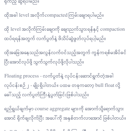
ရိုက်ညှိ ဆွဲရပါမည်။
ထိုအခါ level အလိုက်compacted ကြမ်းချောရပါမည်။
ထို level အလိုက်ကြမ်းချောကို ချောညက်သွားရန်နှင့် compaction
ထပ်ရရန်အတွက် လက်ပွတ်နဲ့ ဖိသိပ်ဆွဲဖွတ်လုပ်ရပါ့မည်။
ထိုအခြေအနေသည်အလွန်လက်ဝင်သည့်အတွက် ကွန်ကရစ်မအိပ်ခင်
ပြီးအောင်လုပ်ဖို့ သွက်သွက်လုပ်ဖို့လိုပါသည်။
Floating process - လက်ပွတ်နဲ့ လုပ်ငန်းဆောင်ရွက်တဲ့အခါ
လုပ်ငန်းစဉ် ၂ - မျိုးရှိပါတယ်။ ပထမ တခုကတော့ bull float လို့
ခေါ်သည့် လက်ပွတ်ကြီးနဲ့ပွတ်ခြင်းဖြစ်ပါသည်။
ရည်ရွယ်ချက်မှာ course aggregate များကို အောက်သို့ရောက်သွား
အောင် ရိုက်ချလိုက်ပြီး အပေါ်ကို အနှစ်တက်လာအောင် ဖြစ်ပါတယ်။