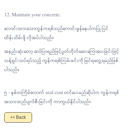
12. Maintain your concrete.
လောင်းထားသောကွန်ကရစ်သည်ကောင်းမွန်နေပါကပြု ပြင်
ထိန်းသိမ်းဖို့ လိုအပ်ပါသည်။
အနည်းဆုံးတော့ ဆပ်ပြာရည်ဖြင့်ပွတ်တိုက်ဆေးကြောပေးခြင်းဖြင့်
သန့်ရှင်းသပ်ရပ်သည့် ကွန်ကရစ်ကြမ်းခင်းကို မြင်ရတွေ့ရမည်ဖြစ်
ပါသည်။
၅ - နှစ်တကြိမ်လောက် seal coat တင်ပေးမည်ဆိုပါက ကွန်ကရစ်
အသားထည်ပျက်စီးခြင်းကို ကာကွယ်နိုင်ပါသည်။
<< Back