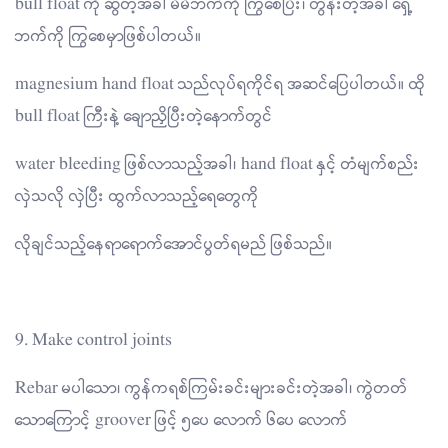
bull float ကို ဆွဲတဲ့အခါ မိမိဘက်ကို ကြွစေပြီး၊ တွန်းတဲ့အခါ ရှေ့
ဘက်ကို ကြွစေမှာဖြစ်ပါတယ်။
magnesium hand float သည်လုပ်ရကိုင်ရ အဆင်ပြေပါတယ်။ ထို
bull float ကြီးနဲ့ ချောညှိပြီးတဲ့နောက်တွင်
water bleeding ဖြစ်လာသည့်အခါ၊ hand float နှင့် တံမျက်စည်း
လှဲသလို လှဲပြီး ထွက်လာသည့်ရေတွေကို
လိုချင်သည့်နေရာရောက်အောင်ပွတ်ရမည် ဖြစ်သည်။
9. Make control joints
Rebar မပါသော၊ ကွန်ကရစ်ကြမ်းခင်းများခင်းတဲ့အခါ၊ ကွဲတတ်
သောကြောင့် groover ဖြင့် ၅ပေ လောက် ၆ပေ လောက်