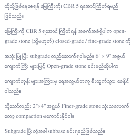
ထိုသို့ဖြစ်နေစေရန် မြေကြီးကို၊ CBR 5 ရအောင်ကြိတ်ရမည်
ဖြစ်သည်။
မြေကြီးကို CBR 5 ရအောင် ကြိတ်ရန် အခက်အခဲရှိပါက open-
grade stone (သို့မဟုတ်) closed-grade / fine-grade stone ကို
အသုံးပြု ပြီး subgrade တည်ဆောက်ရပါမည်။ 6" × 9" အစွယ်
ကျောက်ကြီး များဖြင့် Open-grade stone ခင်းမည်ဆိုပါက
ကျောက်တုန်းများအကြားမှ ရေအလွယ်တကူ စီးထွက်သွား စေနိုင်
ပါသည်။
သို့သော်လည်း 2"×4" အရွယ် Finer-grade stone သုံးသလောက်
တော့ compaction မကောင်းနိုင်ပါ။
Subgrade ပြီးတဲ့အခါsubbase ခင်းရမည်ဖြစ်သည်။