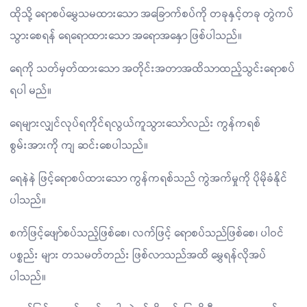
ထိုသို့ ရောစပ်မွှေသမထားသော အခြောက်စပ်ကို တခုနှင့်တခု တွဲကပ်
သွားစေရန် ရေရောထားသော အရောအနှော ဖြစ်ပါသည်။
ရေကို သတ်မှတ်ထားသော အတိုင်းအတာအထိသာထည့်သွင်းရောစပ်
ရပါ မည်။
ရေများလျှင်လုပ်ရကိုင်ရလွယ်ကူသွားသော်လည်း ကွန်ကရစ်
စွမ်းအားကို ကျ ဆင်းစေပါသည်။
ရေနဲနဲ ဖြင့်ရောစပ်ထားသော ကွန်ကရစ်သည် ကွဲအက်မှုကို ပိုမိုခံနိုင်
ပါသည်။
စက်ဖြင့်ဖျော်စပ်သည့်ဖြစ်စေ၊ လက်ဖြင့် ရောစပ်သည်ဖြစ်စေ၊ ပါဝင်
ပစ္စည်း များ တသမတ်တည်း ဖြစ်လာသည်အထိ မွှေရန်လိုအပ်
ပါသည်။