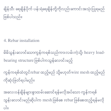
ချိန်သီး ရေချိန်ပိုက် ပန်းရံရေချိန်တို့ကိုလည်းကောင်းအသုံးပြုရမည်
ဖြစ်ပါသည်။
4. Rebar installation
မိမိသွန်းလောင်သောကွန်ကရစ်သည်ကားလမ်းကဲ့သို့၊ heavy load-
bearing structure ဖြစ်ပါကသွန်လောင်းမည့်
ကွန်ကရစ်ထဲတွင်rebar ထည့်မည် သို့မဟုတ်wire mesh ထည့်မည်
ကိုဆုံးဖြတ်ရပါမည်။
အလေးဝန်ချိန်များစွာထမ်းဆောင်ရန်မလိုအပ်သော ကွန်ကရစ်
သွန်းလောင်းမည်ဆိုပါက mesh ဖြစ်စေ rebar ဖြစ်စေထည့်ရန်မလို
ပါ။