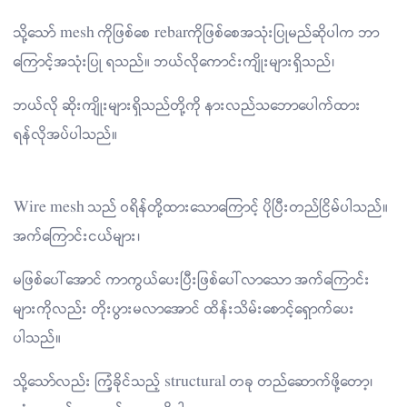
သို့သော် mesh ကိုဖြစ်စေ rebarကိုဖြစ်စေအသုံးပြုမည်ဆိုပါက ဘာ
ကြောင့်အသုံးပြု ရသည်။ ဘယ်လိုကောင်းကျိုးများရှိသည်၊
ဘယ်လို ဆိုးကျိုးများရှိသည်တို့ကို နားလည်သဘောပေါက်ထား
ရန်လိုအပ်ပါသည်။
Wire mesh သည် ဝရိန်တို့ထားသောကြောင့် ပိုပြီးတည်ငြိမ်ပါသည်။
အက်ကြောင်းငယ်များ၊
မဖြစ်ပေါ်အောင် ကာကွယ်ပေးပြီးဖြစ်ပေါ်လာသော အက်ကြောင်း
များကိုလည်း တိုးပွားမလာအောင် ထိန်းသိမ်းစောင့်ရှောက်ပေး
ပါသည်။
သို့သော်လည်း ကြံ့ခိုင်သည့် structural တခု တည်ဆောက်ဖို့တော့၊