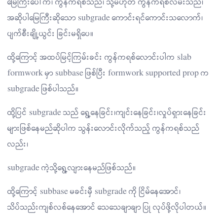
မြေကြီးပေါ်က၊ ကွန်ကရစ်သည်၊ သို့မဟုတ် ကွန်ကရစ်လမ်းသည်၊
အဆိုပါမြေကြီးဆိုသော subgrade ကောင်းရင်ကောင်းသလောက်၊
ပျက်စီးချို့ယွင်း ခြင်းမရှိပေ။
ထို့ကြောင့် အထပ်မြင့်ကြမ်းခင်း ကွန်ကရစ်လောင်းပါက slab
formwork မှာ subbase ဖြစ်ပြီး formwork supported prop က
subgrade ဖြစ်ပါသည်။
ထို့ပြင် subgrade သည် ရွေ့နေခြင်း၊ကျင်းနေခြင်း၊လှုပ်ရှားနေခြင်း
များဖြစ်နေမည်ဆိုပါက သွန်းလောင်းလိုက်သည့် ကွန်ကရစ်သည်
လည်း၊
subgrade ကဲ့သို့ရွေ့လျားနေမည်ဖြစ်သည်။
ထို့ကြောင့် subbase မခင်းမှီ subgrade ကို ငြိမ်နေအောင်၊
သိပ်သည်းကျစ်လစ်နေအောင် သေသေချာချာ ပြု လုပ်ဖို့လိုပါတယ်။