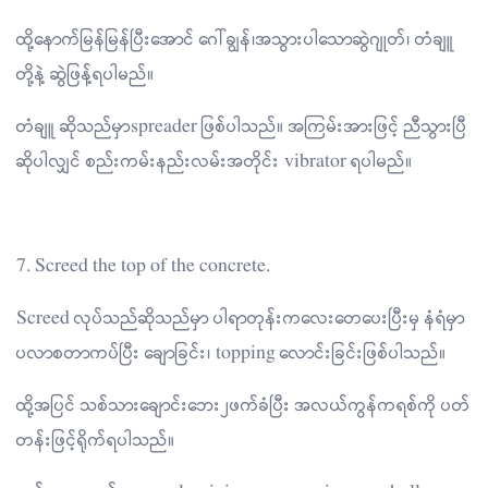
ထို့နောက်မြန်မြန်ပြီးအောင် ဂေါ်ချွန်၊အသွားပါသောဆွဲဂျုတ်၊ တံချူ
တို့နဲ့ ဆွဲဖြန့်ရပါမည်။
တံချူ ဆိုသည်မှာspreader ဖြစ်ပါသည်။ အကြမ်းအားဖြင့် ညီသွားပြီ
ဆိုပါလျှင် စည်းကမ်းနည်းလမ်းအတိုင်း vibrator ရပါမည်။
7. Screed the top of the concrete.
Screed လုပ်သည်ဆိုသည်မှာ ပါရာတုန်းကလေးတေပေးပြီးမှ နံရံမှာ
ပလာစတာကပ်ပြီး ချောခြင်း၊ topping လောင်းခြင်းဖြစ်ပါသည်။
ထို့အပြင် သစ်သားချောင်းဘေး၂ဖက်ခံပြီး အလယ်ကွန်ကရစ်ကို ပတ်
တန်းဖြင့်ရိုက်ရပါသည်။