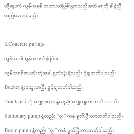
ထို့နောက် ကွန်ကရစ် တသားထဲဖြစ်သွားသည်အထိ ရေကို ချိန်ညှိ
ထည့်ပေးရပါမည်။
6.Concrete puring-
ကွန်ကရစ်သွန်းလောင်းခြင်း။
ကွန်ကရစ်လောင်းတဲ့အခါ ရွက်လုံးနဲ့လည်း ငှဲ့ချတတ်ပါသည်။
Bucket နဲ့းမယူလာပြီး ဖွင့်ချတတ်ပါသည်။
Truck မှာပါတဲ့ လျှောဇလားနဲ့လည်း လျှေကျလာတတ်ပါသည်။
Stationary pump နဲ့လည်း "ဝူး" ကနဲ မှုတ်ပြီးလာတတ်ပါသည်။
Boom pump နဲ့လည်း "ဝူး" ကနဲ မှုတ်ပြီးလာတတ်ပါသည်။