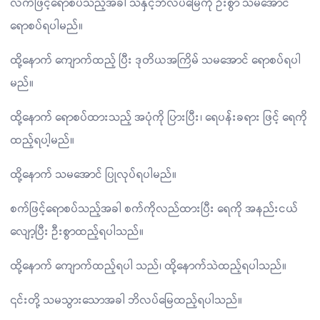
လက်ဖြင့်ရောစပ်သည့်အခါ သဲနှင့်ဘိလပ်မြေကို ဦးစွာ သမအောင်
ရောစပ်ရပါမည်။
ထို့နောက် ကျောက်ထည့် ပြီး ဒုတိယအကြိမ် သမအောင် ရောစပ်ရပါ
မည်။
ထို့နောက် ရောစပ်ထားသည့် အပုံကို ပြားပြီး၊ ရေပန်းခရား ဖြင့် ရေကို
ထည့်ရပါ့မည်။
ထို့နောက် သမအောင် ပြုလုပ်ရပါမည်။
စက်ဖြင့်ရောစပ်သည့်အခါ စက်ကိုလည်ထားပြီး ရေကို အနည်းငယ်
လျော့ပြီး ဦးစွာထည့်ရပါသည်။
ထို့နောက် ကျောက်ထည့်ရပါ သည်၊ ထို့နောက်သဲထည့်ရပါသည်။
၎င်းတို့ သမသွားသောအခါ ဘိလပ်မြေထည့်ရပါသည်။