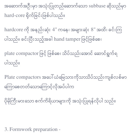
အဆောက်အဦးမှာ အသုံးပြုတည်ဆောက်သော subbase ဆိုသည်မှာ
hard-core ရိုက်ခြင်းဖြစ်ပါသည်။
hardcore ကို အနည်းဆုံး 4" ကနေ၊ အများဆုံး 8" အထိ၊ ခင်းကြ
ပါသည်။ ခင်းပြီးသည့်အခါ hand tamper ဖြင့်ဖြစ်စေ၊
plate compactor ဖြင့် ဖြစ်စေ၊ သိပ်သည်းအောင် ဆောင်ရွက်ရ
ပါသည်။
Plate compactors အပေါ်ယံမြေသားကိုသာသိပ်သည်းကျစ်လစ်မာ
ကြောစေတတ်သောကြောင့်လိုအပ်ပါက
ပိုမိုကြီးမားသော စက်ကိရိယာများကို အသုံးပြုရန်လိုပါ သည်။
3. Formwork preparation -