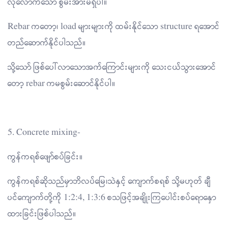
လုံလောက်သော စွမ်းအားမရှိပါ။
Rebar ကတော့၊ load များများကို ထမ်းနိုင်သော structure ရအောင်
တည်ဆောက်နိုင်ပါသည်။
သို့သော် ဖြစ်ပေါ်လာသောအက်ကြောင်းများကို သေးငယ်သွားအောင်
တော့ rebar ကမစွမ်းဆောင်နိုင်ပါ။
5. Concrete mixing-
ကွန်ကရစ်ဖျော်စပ်ခြင်း။
ကွန်ကရစ်ဆိုသည်မှာဘိလပ်မြေ၊သဲနှင့် ကျောက်စရစ် သို့မဟုတ် ချီ
ပင်ကျောက်တို့ကို 1:2:4, 1:3:6 စသဖြင့်အချိုးကြပေါင်းစပ်ရောနှော
ထားခြင်းဖြစ်ပါသည်။