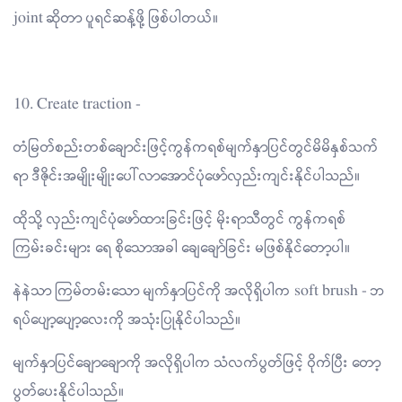
joint ဆိုတာ ပူရင်ဆန့်ဖို့ ဖြစ်ပါတယ်။
10. Create traction -
တံမြတ်စည်းတစ်ချောင်းဖြင့်ကွန်ကရစ်မျက်နှာပြင်တွင်မိမိနှစ်သက်
ရာ ဒီဇိုင်းအမျိုးမျိုးပေါ်လာအောင်ပုံဖော်လှည်းကျင်းနိုင်ပါသည်။
ထိုသို့ လှည်းကျင်ပုံဖော်ထားခြင်းဖြင့် မိုးရာသီတွင် ကွန်ကရစ်
ကြမ်းခင်းများ ရေ စိုသောအခါ ချေချော်ခြင်း မဖြစ်နိုင်တော့ပါ။
နဲနဲသာ ကြမ်တမ်းသော မျက်နှာပြင်ကို အလိုရှိပါက soft brush - ဘ
ရပ်ပျော့ပျော့လေးကို အသုံးပြုနိုင်ပါသည်။
မျက်နှာပြင်ချောချောကို အလိုရှိပါက သံလက်ပွတ်ဖြင့် ဝိုက်ပြီး တော့
ပွတ်ပေးနိုင်ပါသည်။