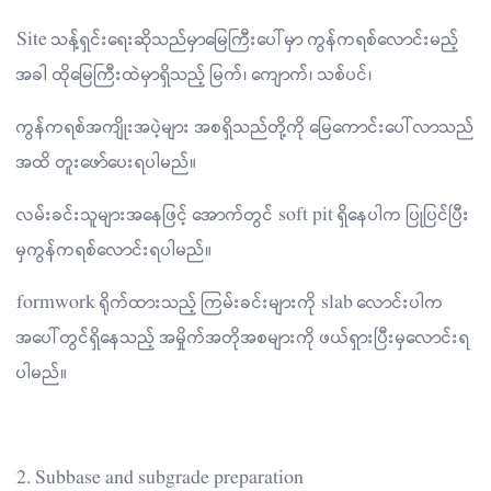
Site သန့်ရှင်းရေးဆိုသည်မှာမြေကြီးပေါ်မှာ ကွန်ကရစ်လောင်းမည့်
အခါ ထိုမြေကြီးထဲမှာရှိသည့် မြက်၊ ကျောက်၊ သစ်ပင်၊
ကွန်ကရစ်အကျိုးအပဲ့များ အစရှိသည်တို့ကို မြေကောင်းပေါ်လာသည်
အထိ တူးဖော်ပေးရပါမည်။
လမ်းခင်းသူများအနေဖြင့် အောက်တွင် soft pit ရှိနေပါက ပြုပြင်ပြီး
မှကွန်ကရစ်လောင်းရပါမည်။
formwork ရိုက်ထားသည့် ကြမ်းခင်းများကို slab လောင်းပါက
အပေါ်တွင်ရှိနေသည့် အမှိုက်အတိုအစများကို ဖယ်ရှားပြီးမှလောင်းရ
ပါမည်။
2. Subbase and subgrade preparation