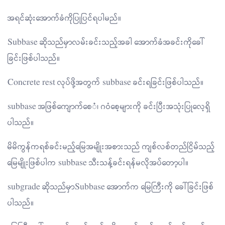
အရင်ဆုံးအောက်ခံကိုပြုပြင်ရပါမည်။
Subbase ဆိုသည်မှာလမ်းခင်းသည့်အခါ အောက်ခံအခင်းကိုခေါ်
ခြင်းဖြစ်ပါသည်။
Concrete rest လုပ်ဖို့အတွက် subbase ခင်းရခြင်းဖြစ်ပါသည်။
subbase အဖြစ်ကျောက်စေံ၊ ဂဝံစေ့များကို ခင်းပြီးအသုံးပြုလေ့ရှိ
ပါသည်။
မိမိကွန်ကရစ်ခင်းမည့်မြေအမျိုးအစားသည် ကျစ်လစ်တည်ငြိမ်သည့်
မြေမျိုးဖြစ်ပါက subbase သီးသန့်ခင်းရန်မလိုအပ်တော့ပါ။
subgrade ဆိုသည်မှာSubbase အောက်က မြေကြီးကို ခေါ်ခြင်းဖြစ်
ပါသည်။