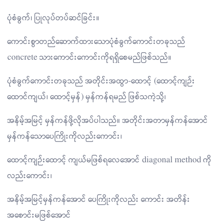
ပုံစံခွက်၊ ပြုလုပ်တပ်ဆင်ခြင်း။
ကောင်းစွာတည်ဆောက်ထားသောပုံစံခွက်ကောင်းတခုသည်
concrete သားကောင်းကောင်းကိုရရှိစေမည်ဖြစ်သည်။
ပုံစံခွက်ကောင်းတခုသည် အတိုင်းအထွာ-ထောင့် (ထောင့်ကျဉ်း
ထောင်ကျယ်၊ ထောင့်မှန်) မှန်ကန်ရမည် ဖြစ်သကဲ့သို့၊
အနိမ့်အမြင့် မှန်ကန်ဖို့လိုအပ်ပါသည်။ အတိုင်းအတာမှန်ကန်အောင်
မှန်ကန်သောပေကြိုးကိုလည်းကောင်း၊
ထောင့်ကျဉ်းထောင့် ကျယ်မဖြစ်ရလေအောင် diagonal method ကို
လည်းကောင်း၊
အနိမ့်အမြင့်မှန်ကန်အောင် ပေကြိုးကိုလည်း ကောင်း အတိန်း
အစောင်းမဖြစ်အောင်