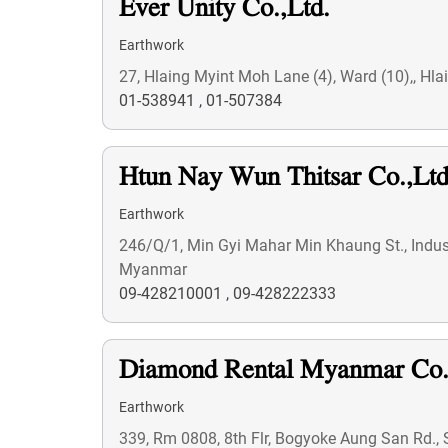
Ever Unity Co.,Ltd.
Earthwork
27, Hlaing Myint Moh Lane (4), Ward (10),, H
01-538941
,
01-507384
Htun Nay Wun Thitsar Co.,Ltd
Earthwork
246/Q/1, Min Gyi Mahar Min Khaung St., Industr
Myanmar
09-428210001
,
09-428222333
Diamond Rental Myanmar Co.
Earthwork
339, Rm 0808, 8th Flr, Bogyoke Aung San Rd.,