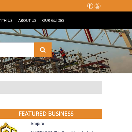
မိုးတွင်းမှာ သင့်နေအိမ်လေး မပျက်စီးသွားဖို့ ပြင်ဆင်ထားသင့်တဲ့ အ
ITH US
ABOUT US
OUR GUIDES
FEATURED BUSINESS
Empire