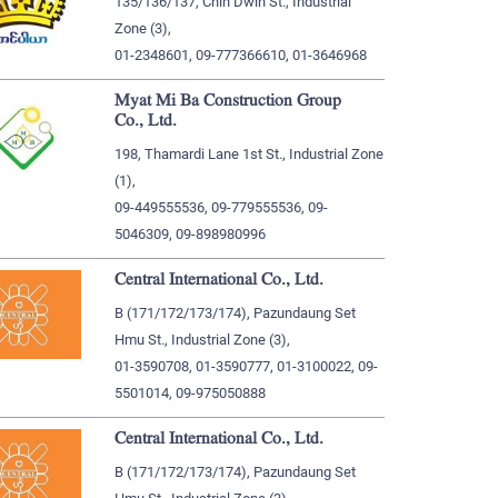
135/136/137, Chin Dwin St., Industrial
Zone (3),
01-2348601, 09-777366610, 01-3646968
Myat Mi Ba Construction Group
Co., Ltd.
198, Thamardi Lane 1st St., Industrial Zone
(1),
09-449555536, 09-779555536, 09-
5046309, 09-898980996
Central International Co., Ltd.
B (171/172/173/174), Pazundaung Set
Hmu St., Industrial Zone (3),
01-3590708, 01-3590777, 01-3100022, 09-
5501014, 09-975050888
Central International Co., Ltd.
B (171/172/173/174), Pazundaung Set