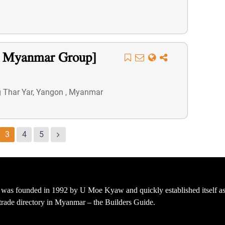
G Myanmar Group]
ng Thar Yar, Yangon , Myanmar
3
4
5
s founded in 1992 by U Moe Kyaw and quickly established itself as 
t trade directory in Myanmar – the Builders Guide.