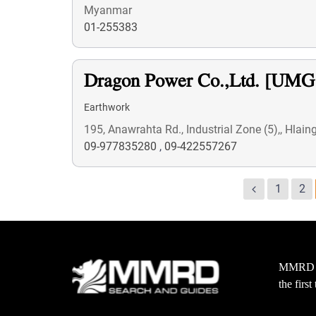
Myanmar
01-255383
Dragon Power Co.,Ltd. [UM
Earthwork
195, Anawrahta Rd., Industrial Zone (5),, Hlai
09-977835280
,
09-422557267
1
2
MMRD wa
the firs