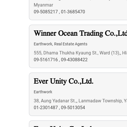
Myanmar
09-5085217
,
01-3685470
Winner Ocean Trading Co.,Ltd
,
Earthwork
Real Estate Agents
555, Dhama Thukha Kyaung St., Ward (13),, H
09-5161716
,
09-43088422
Ever Unity Co.,Ltd.
Earthwork
38, Aung Yadanar St.,, Lanmadaw Township, 
01-2301487
,
09-5013054