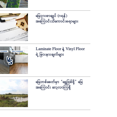
မြေငှားစာချုပ် (ဂရန်)
အကြောင်းသိကောင်းစရာများ
Laminate Floor နဲ့ Vinyl Floor
ရဲ့ ခြားနားချက်များ
မြေတစ်ခေတ်မှာ “ရွှေဖြစ်ဖို့” မြေ
အကြောင်း လေ့လာကြစို့