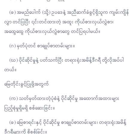
(ခ) အမည်ပေါက် (သို့) ဥပဒေနဲ့ အညီဆက်ခံခွင့်ရှိသူက ကျမ်းကျိန်
လွှာ တင်ပြပြီး ၎င်းတင်ထားတဲ့ အထူး ကိုယ်စားလှယ်လွှဲစာ၊
အထွေထွေ ကိုယ်စားလှယ်လွှဲစာတွေ တင်ပြရပါမယ်။
(ဂ) မှတ်ပုံတင် စာချုပ်စာတမ်းများ။
(ဃ) ပိုင်ဆိုင်မှုနဲ့ ပတ်သက်ပြီး တရားရုံးအမိန့်ဒီဂရီ တို့လိုအပ်ပါ
တယ်။
မြေတိုင်းခွင့်ပြုဖို့အတွက်
(က) သတ်မှတ်ထားတဲ့ပုံစံနဲ့ ပိုင်ဆိုင်မှု အထောက်အထားများ
ပြည့်စုံမှုရှိမရှိ စစ်ဆေးခြင်း။
(ခ) မြေစာရင်းနှင့် ပိုင်ဆိုင်မှု စာချုပ်စာတမ်းများ၊ တရားရုံးအမိန့်
ဒီဂရီများကို စိစစ်ခြင်း။