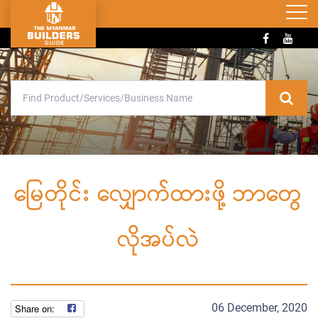
မြေတိုင်း လျှောက်ထားဖို့ ဘာတွေ
လိုအပ်လဲ
06 December, 2020