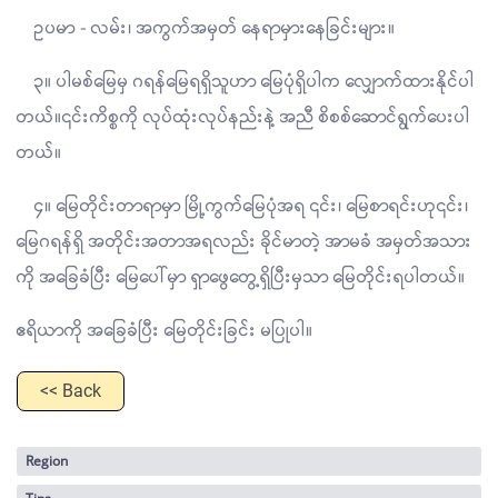
ဥပမာ - လမ်း၊ အကွက်အမှတ် နေရာမှားနေခြင်းများ။
၃။ ပါမစ်မြေမှ ဂရန်မြေရရှိသူဟာ မြေပုံရှိပါက လျှောက်ထားနိုင်ပါ
တယ်။၎င်းကိစ္စကို လုပ်ထုံးလုပ်နည်းနဲ့ အညီ စိစစ်ဆောင်ရွက်ပေးပါ
တယ်။
၄။ မြေတိုင်းတာရာမှာ မြို့ကွက်မြေပုံအရ ၎င်း၊ မြေစာရင်းဟု၎င်း၊
မြေဂရန်ရှိ အတိုင်းအတာအရလည်း ခိုင်မာတဲ့ အာမခံ အမှတ်အသား
ကို အခြေခံပြီး မြေပေါ်မှာ ရှာဖွေတွေ့ရှိပြီးမှသာ မြေတိုင်းရပါတယ်။
ဧရိယာကို အခြေခံပြီး မြေတိုင်းခြင်း မပြုပါ။
<< Back
Region