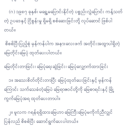
(ဂ) ၁၉၈၇ ခုနှစ်၊ မရွှေ့မပြောင်းနိုင်တဲ့ ပစ္စည်းလွှဲပြောင်း ကန့်သတ်
တဲ့ ဥပဒေနှင့် ငြိစွန်းမှု ရှိမရှိ စစ်ဆေးခြင်းတို့ လုပ်ဆောင် ဖြစ်ပါ
တယ်။
စိစစ်ပြီးပြည့်စုံ မှန်ကန်ပါက အနားလေးဖက် အတိုင်းအထွာပါရှိတဲ့
မြေတိုင်းမြေပုံ ထုတ်ပေးပါတယ်။
မြေတိုင်းတာခြင်း၊ မြေပုံရေးဆွဲခြင်း၊ မြေပုံလျှောက်ထားခြင်း
၁။ အသေးစိတ်တိုင်းတာပြီး မြေပုံထုတ်ပေးခြင်းနှင့် မှန်ကန်
ကြောင်း သက်သေခံတဲ့မြေပဲ မြေရာဇဝင်တို့ကို မြေစာရင်းနှင့် မြို့
ကွက်မြေပုံအရ ထုတ်ပေးတာပါ။
၂။ မူလက ဂရန်ရရှိထားမြေဟာ မြေကြီးမြေပုံမကိုက်ညီလျှင်
ပြန်လည် စိစစ်ပြီး ဆောင်ရွက်ပေးပါတယ်။