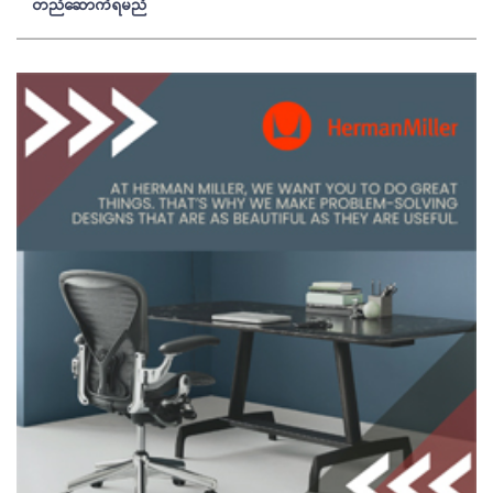
တည်ဆောက်ရမည်