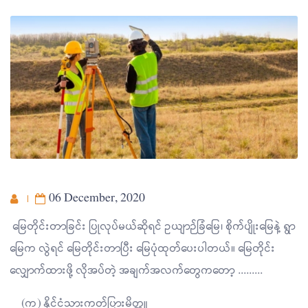
06 December, 2020
မြေတိုင်းတာခြင်း ပြုလုပ်မယ်ဆိုရင် ဥယျာဉ်ခြံမြေ၊ စိုက်ပျိုးမြေနဲ့ ရွာ
မြေက လွဲရင် မြေတိုင်းတာပြီး မြေပုံထုတ်ပေးပါတယ်။ မြေတိုင်း
လျှောက်ထားဖို့ လိုအပ်တဲ့ အချက်အလက်တွေကတော့ .........
(က) နိုင်ငံသားကတ်ပြားမိတ္တူ