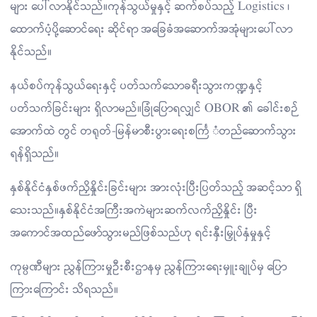
များ ပေါ်လာနိုင်သည်။ကုန်သွယ်မှုနှင့် ဆက်စပ်သည့် Logistics ၊
ထောက်ပံ့ပို့ဆောင်ရေး ဆိုင်ရာ အခြေခံအဆောက်အအုံများပေါ်လာ
နိုင်သည်။
နယ်စပ်ကုန်သွယ်ရေးနှင့် ပတ်သက်သောခရီးသွားကဏ္ဍနှင့်
ပတ်သက်ခြင်းများ ရှိလာမည်။ခြုံပြောရလျှင် OBOR ၏ ခေါင်းစဉ်
အောက်ထဲ တွင် တရုတ်-မြန်မာစီးပွားရေးစင်္ကြ ံတည်ဆောက်သွား
ရန်ရှိသည်။
နှစ်နိုင်ငံနှစ်ဖက်ညှိနှိုင်းခြင်းများ အားလုံးပြီးပြတ်သည့် အဆင့်သာ ရှိ
သေးသည်။နှစ်နိုင်ငံအကြီးအကဲများဆက်လက်ညှိနှိုင်း ပြီး
အကောင်အထည်ဖော်သွားမည်ဖြစ်သည်ဟု ရင်းနှီးမြှုပ်နှံမှုနှင့်
ကုမ္ပဏီများ ညွှန်ကြားမှုဦးစီးဌာနမှ ညွှန်ကြားရေးမှူးချုပ်မှ ပြော
ကြားကြောင်း သိရသည်။