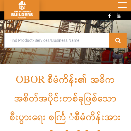
OBOR စီမံကိန်း၏ အဓိက
အစိတ်အပိုင်းတစ်ခုဖြစ်သော
စီးပွားရေး စင်္ကြ ံစီမံကိန်းအား