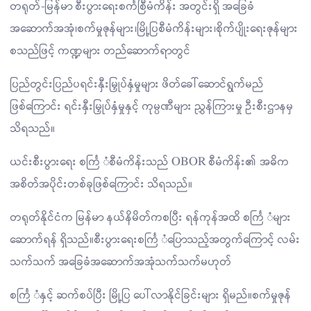
တရုတ်-မြန်မာ စီးပွားရေးစင်္ကစြီမံကိန်း အတွင်းရှိ အခြေခံ
အဆောက်အအုံ၊စက်မှုဇုန်များ၊မြို့ပြစီမံကိန်းများ၊စိုက်ပျိုးရေးဇုန်များ
စသည်ဖြင့် ကဏ္ဍများ တည်ဆောက်ရာတွင်
ပြည်တွင်းပြည်ပရင်းနှီးမြှုပ်နှံမှုများ ဖိတ်ခေါ်ဆောင်ရွက်မည်
ဖြစ်ကြောင်း ရင်းနှီးမြှုပ်နှံမှုနှင့် ကုမ္ပဏီများ ညွှန်ကြားမှု ဦးစီးဌာနမှ
သိရသည်။
ယင်းစီးပွားရေး စင်္ကြ ံစီမံကိန်းသည် OBOR စီမံကိန်း၏ အဓိက
အစိတ်အပိုင်းတစ်ခုဖြစ်ကြောင်း သိရသည်။
တရုတ်နိုင်ငံက မြန်မာ နယ်နိမိတ်ကစပြီး ရန်ကုန်အထိ စင်္ကြ ံများ
ဆောက်ရန် ရှိသည်။စီးပွားရေးစင်္ကြ ံပြောသည့်အတွက်ကြောင့် လမ်း
သက်သက် အခြေခံအဆောက်အအုံသက်သက်မဟုတ်
စင်္ကြ ံနှင့် ဆက်စပ်ပြီး မြို့ပြ ပေါ်လာနိုင်ခြင်းများ ရှိမည်။စက်မှုဇုန်