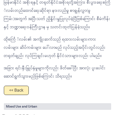
မြန်မာနိုင်ငံ အစိုးရနှင့် တရုတ်နိုင်ငံအစိုးရတို့အကြား စီးပွားရေးစင်္ကြ
ံလမ်းတည်ထောင်ရေးဆိုင်ရာ နားလည်မှု စာချွန်လွှာ(မူ
ကြမ်း)အတွက် အပြီးသတ် ညှိနှိုင်းမှုပြုလုပ်ခဲ့ပြီဖြစ်ကြောင်း စီမံကိန်း
နှင့် ဘဏ္ဍာရေးဝန်ကြီးဌာန မှ သတင်းထုတ်ပြန်ခဲ့သည်။
ထိုစင်္ကြ ံလမ်း၏ အကျိုးဆက်သည် ရထားလမ်းများ၊ကား
လမ်းများ ဆိပ်ကမ်းများ ပေါ်လာမည် လုပ်သည့်အပိုင်းတွင်လည်း
တရုတ်ချည်း လုပ်ကြချင်းမဟုတ် နိုင်ငံသားများလည်း ပါမည်။
အခြား ရင်းနှီးမြှုပ်နှံမှုများကိုလည်း ဖိတ်ခေါ်ပြီး အာလုံး ပူးပေါင်း
ဆောင်ရွက်သွားမည်ဖြစ်ကြောင်း သိရသည်။
<< Back
Mixed Use and Urban