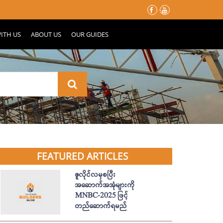
မိုးတွင်းမှာ သင့်နေအိမ်လေး မပျက်စီးသွားဖို့ ပြင်ဆင်ထားသင့်တဲ့ အ
ITH US
ABOUT US
OUR GUIDES
FEATURED ARTICLES
ဇူလိုင်လမှစပြီး
အဆောက်အအုံများကို
MNBC-2025 ဖြင့်
တည်ဆောက်ရမည်