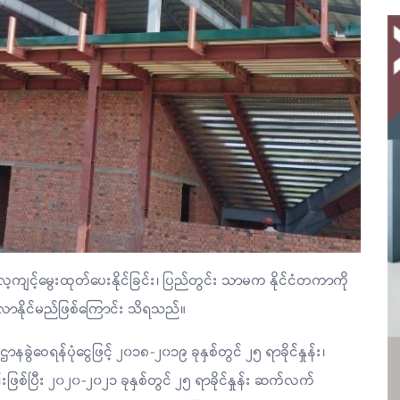
ကျင့်မွေးထုတ်ပေးနိုင်ခြင်း၊ ပြည်တွင်း သာမက နိုင်ငံတကာကို
ါ်လာနိုင်မည်ဖြစ်ကြောင်း သိရသည်။
ဲဝေရန်ပုံငွေဖြင့် ၂၀၁၈-၂၀၁၉ ခုနှစ်တွင် ၂၅ ရာခိုင်နှုန်း၊
်းဖြစ်ပြီး ၂၀၂၀-၂၀၂၁ ခုနှစ်တွင် ၂၅ ရာခိုင်နှုန်း ဆက်လက်