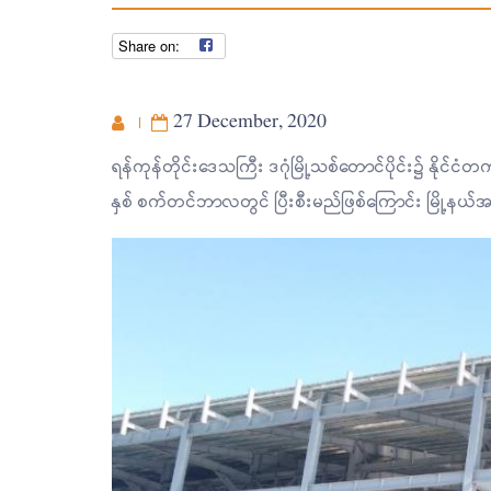
27 December, 2020
ရန်ကုန်တိုင်းဒေသကြီး ဒဂုံမြို့သစ်တောင်ပိုင်း၌ နို
နှစ် စက်တင်ဘာလတွင် ပြီးစီးမည်ဖြစ်ကြောင်း မြို့