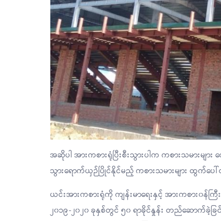
အဆိုပါ အားကစားရုံပြီးစီးသွားပါက ကစားသမားများ လေ့
သွားရောက်ယှဉ်ပြိုင်နိုင်မည့် ကစားသမားများ ထွက်ပေ
ယင်းအားကစားရုံကို ကျန်းမာရေးနှင့် အားကစား၀န်ကြီးဌာနခွ
၂၀၁၉-၂၀၂၀ ခုနှစ်တွင် ၅၀ ရာခိုင်နှုန်း တည်ဆောက်ခဲ့ခြင