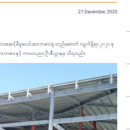
27 December, 2020
င်ငံတကာအဆင့်မီဖူဆယ်အားကစားရုံ တည်ဆောက် လျက်ရှိရာ ၂၀၂၁ ခု
နယ်အားကစားနှင့် ကာယပညာ ဦးစီးဌာနမှ သိရသည်။