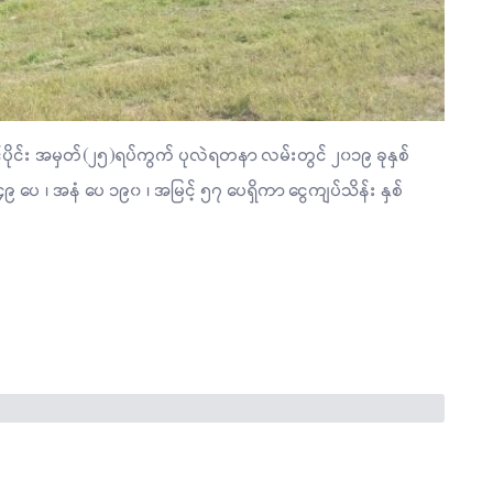
်ပိုင်း အမှတ်(၂၅)ရပ်ကွက် ပုလဲရတနာ လမ်းတွင် ၂၀၁၉ ခုနှစ်
၊ အနံ ပေ ၁၉၀ ၊ အမြင့် ၅၇ ပေရှိကာ ငွေကျပ်သိန်း နှစ်