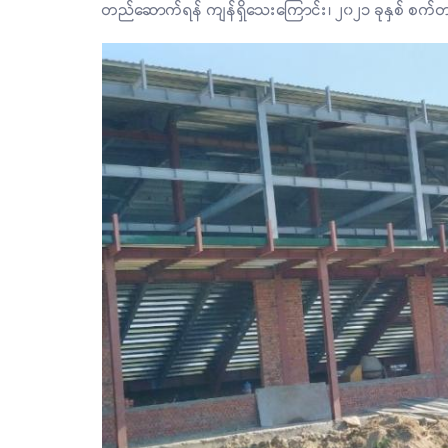
တည်ဆောက်ရန် ကျန်ရှိသေးကြောင်း၊ ၂၀၂၁ ခုနှစ် စက