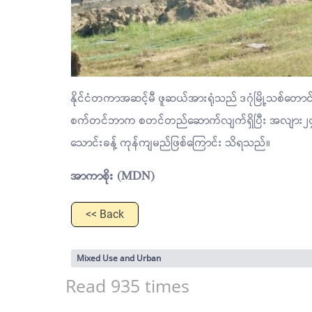
နိုင်ငံတကာအဆင့်မီ ဖူဆယ်အားရုံသည် ဒဂုံမြို့သစ်တောင
စက်တင်ဘာက စတင်တည်ဆောက်လျက်ရှိပြီး အလျား၂၄၉ ပေ 
သောင်းခန့် ကုန်ကျမည်ဖြစ်ကြောင်း သိရသည်။
အာကာစိုး (MDN)
<< Back
Mixed Use and Urban
Read 935 times