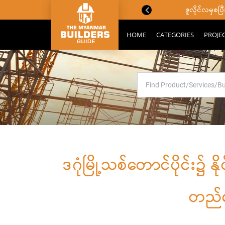
ောင်းသိကောင်းစရာများ
ဇူလိုင်လမှစ
HOME
CATEGORIES
PROJE
ဒဂုံမြို့သစ်တောင်ပိုင်း၌
တည်