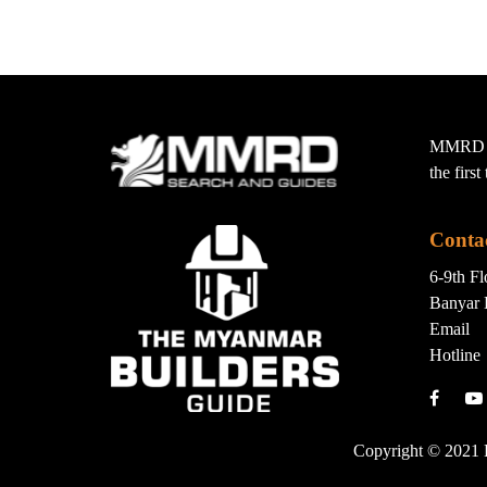
MMRD wa
the firs
Conta
6-9th F
Banyar 
Email
Hotline
Copyright © 2021 B