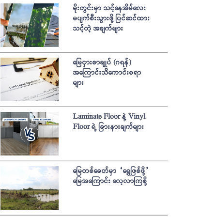
မိုးတွင်းမှာ သင့်နေအိမ်လေး
မပျက်စီးသွားဖို့ ပြင်ဆင်ထား
သင့်တဲ့ အချက်များ
မြေငှားစာချုပ် (ဂရန်)
အကြောင်းသိကောင်းစရာ
များ
Laminate Floor နဲ့ Vinyl
Floor ရဲ့ ခြားနားချက်များ
မြေတစ်ခေတ်မှာ “ရွှေဖြစ်ဖို့”
မြေအကြောင်း လေ့လာကြစို့