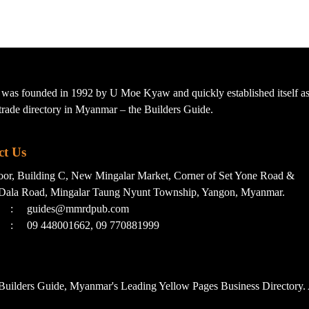
s founded in 1992 by U Moe Kyaw and quickly established itself as 
t trade directory in Myanmar – the Builders Guide.
ct Us
loor, Building C, New Mingalar Market, Corner of Set Yone Road &
Dala Road, Mingalar Taung Nyunt Township, Yangon, Myanmar.
:
guides@mmrdpub.com
:
09 448001662, 09 770881999
uilders Guide, Myanmar's Leading Yellow Pages Business Directory. 