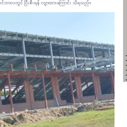
်တင်ဘာလတွင် ပြီးစီးရန် လျာထားကြောင်း သိရသည်။