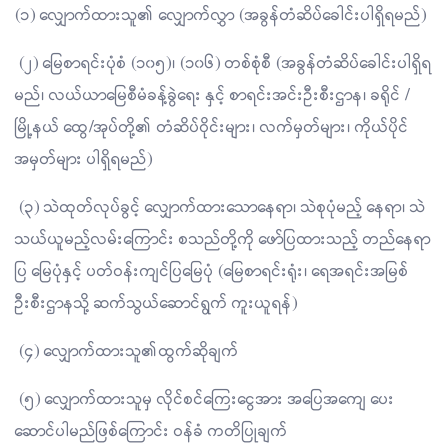
(၁) လျှောက်ထားသူ၏ လျှောက်လွှာ (အခွန်တံဆိပ်ခေါင်းပါရှိရမည်)
(၂) မြေစာရင်းပုံစံ (၁၀၅)၊ (၁၀၆) တစ်စုံစီ (အခွန်တံဆိပ်ခေါင်းပါရှိရ
မည်၊ လယ်ယာမြေစီမံခန့်ခွဲရေး နှင့် စာရင်းအင်းဦးစီးဌာန၊ ခရိုင် /
မြို့နယ် ထွေ/အုပ်တို့၏ တံဆိပ်ဝိုင်းများ၊ လက်မှတ်များ၊ ကိုယ်ပိုင်
အမှတ်များ ပါရှိရမည်)
(၃) သဲထုတ်လုပ်ခွင့် လျှောက်ထားသောနေရာ၊ သဲစုပုံမည့် နေရာ၊ သဲ
သယ်ယူမည့်လမ်းကြောင်း စသည်တို့ကို ဖော်ပြထားသည့် တည်နေရာ
ပြ မြေပုံနှင့် ပတ်ဝန်းကျင်ပြမြေပုံ (မြေစာရင်းရုံး၊ ရေအရင်းအမြစ်
ဦးစီးဌာနသို့ ဆက်သွယ်ဆောင်ရွက် ကူးယူရန်)
(၄) လျှောက်ထားသူ၏ထွက်ဆိုချက်
(၅) လျှောက်ထားသူမှ လိုင်စင်ကြေးငွေအား အပြေအကျေ ပေး
ဆောင်ပါမည်ဖြစ်ကြောင်း ဝန်ခံ ကတိပြုချက်