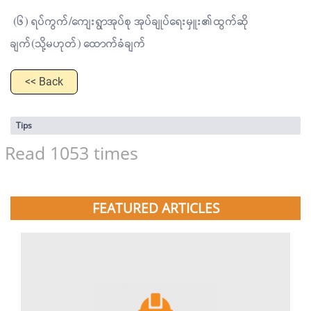
(၆) ရပ်ကွက်/ကျေးရွာအုပ်စု အုပ်ချုပ်ရေးမှူး၏ထွက်ဆို
ချက်(သို့မဟုတ်) ထောက်ခံချက်
<< Back
Tips
Read 1053 times
FEATURED ARTICLES