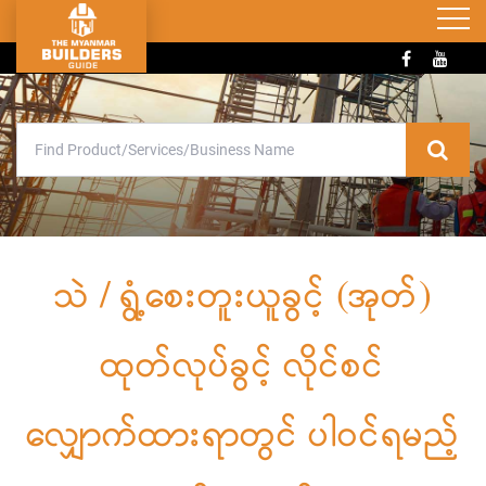
သဲ / ရွံ့စေးတူးယူခွင့် (အုတ်)
ထုတ်လုပ်ခွင့် လိုင်စင်
လျှောက်ထားရာတွင် ပါဝင်ရမည့်