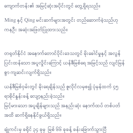
ကျောက်တန်း၏ အမြင့်ဆုံးအပိုင်းတွင် တွေ့ရှိရသည်။
Ming နှင့် Qing မင်းဆက်များအတွင်း တည်ဆောက်ခဲ့သည်ဟု
ကနဦး အဆုံးအဖြတ်ပြုထားသည်။
တရုတ်နိုင်ငံ အနောက်တောင်ပိုင်းဒေသတွင် မိုးခေါင်မှုနှင့် အလွန်
ပြင်းထန်သော အပူလှိုင်းကြောင့် ယန်ဇီမြစ်ရေ အမြင့်သည် လျင်မြန်
စွာ ကျဆင်းလျက်ရှိသည်။
ယန်ဇီမြစ်ဝှမ်းတွင် မိုးရေချိန်သည် ဇူလိုင်လမှစ၍ ပုံမှန်ထက် ၄၅
ရာခိုင်နှုန်းခန့် လျော့နည်းခဲ့သည်။
မြင့်မားသော အပူချိန်များသည် အနည်းဆုံး နောက်ထပ် တစ်ပတ်
အထိ ဆက်ရှိနေနိုင်ဖွယ်ရှိသည်။
ချုံကင်းမှ ခရိုင် ၃၄ ခုမှ မြစ် ၆၆ ခုခန့် ခန်းခြောက်သွားပြီ