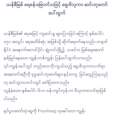
ယန်စီမြစ် ရေခန်းခြောက်သဖြင့် ရှေးဗိသုကာ ဆင်းတုတော်
ပေါ်ထွက်
ယန်ဇီမြစ်၏ ရေအမြင့် ကျဆင်းမှု များပြားခြင်းကြောင့် နှစ်ပေါင်း
၁၅၀ အတွင်း ရေအတိမ်ဆုံး အဖြစ်သို့ ဆိုက်ရောက်နေသည်။ တရုတ်
နိုင်ငံ အနောက်တောင်ပိုင်း ချုံကင်းမြို့၌ ယခင်က မြစ်ရေအောက်
နစ်မြုပ်နေသော ကျွန်းတစ်ကျွန်း ပြန်ပေါ်ထွက်လာသည်။
၎င်းကျွန်းပေါ်တွင် တည်ထားကိုးကွယ်သည့် ရှေးဗိသုကာလက်ရာ
အဆောက်အဦကို ဗုဒ္ဓဆင်းတုတော်များနှင့်တကွ မြင်တွေ့ကြရသည်
ဟု ဆင်ဟွာသတင်းတွင် ဖော်ပြထားသည်။
လွန်ခဲ့သော နှစ်ပေါင်း ၆၀၀ ဝန်းကျင်တုန်းက ဗိသုကာလက်ရာဖြစ်
ပါသည်။
ရုပ်ပွားတော်သုံးဆူကို Foyeliang ဟုခေါ်သော ကျွန်း