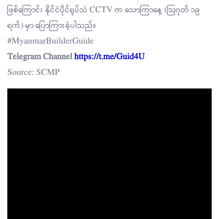
ဖြစ်‌ကြောင်း နိုင်ငံပိုင်ရုပ်သံ CCTV က သောကြာနေ့ (ဩဂုတ် ၁၉
ရက်) မှာ ပြောကြားခဲ့ပါသည်။
#MyanmarBuilderGuide
Telegram Channel
https://t.me/Guid4U
Source: SCMP