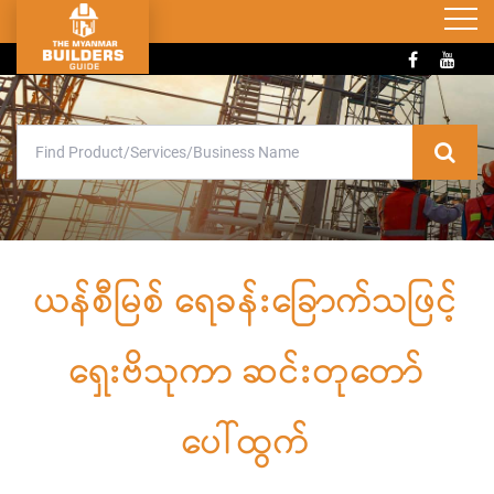
ယန်စီမြစ် ရေခန်းခြောက်သဖြင့်
ရှေးဗိသုကာ ဆင်းတုတော်
ပေါ်ထွက်