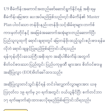
U9 စီမံကိန်းအကောင်အထည်ဖော်ဆောင်ရွက်နိုင်ရန် အစိုးရမှ
စီမံကိန်းမြေအား ပေးအပ်မည်ဖြစ်သည်။၎င်းစီမံကိန်၏ Master
Plan ပါဝင်သော တန်ဖိုးနည်း၊တန်ဖိုးသင့်အိမ်ရာများ၊ဘက်စ်
ကားမှတ်တိုင်နှင့် အခြေခံအဆောက်အအုံများတည်ဆောက်ပြီး
ပြည်သူလူထုကို ရောင်းချရာတွင် မြေတန်ဖိုးထည့်သွင်းစဉ်းစားရန်မ
လိုဘဲ ရောင်းချခွင့်ပြုမည်ဖြစ်ကြောင်းသိရသည်။
ရန်ကုန်တိုင်းဒေသကြီးအစိုးရက အဆိုပါစီမံကိန်းအတွက်
စိတ်ဝင်စားသော ပြည်တွင်း ပြည်ပကုမ္ပဏီ များအား စိတ်ဝင်စားမှု
အဆိုပြုလွှာ (EOI)ဖိတ်ခေါ်ထားသည်။
အဆိုပြုလွှာတင်သွင်းနိုင်ရန် တင်ဒါလျှောက်လွှာများအား ယခု
ဩဂုတ်လ ၁၉ ရက်မှ ၃၀ ရက်အတွင်း ဝယ်ယူနိုင်ပြီး စက်တင်ဘာ
၁၇ ရက်နောက်ဆုံးထားပေးပိုရမည်ဖြစ်ကြောင်းသိရသည်။