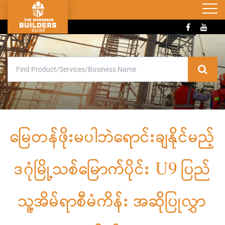
မြေတန်ဖိုးမပါဘဲရောင်းချနိုင်မည့်
ဒဂုံမြို့သစ်မြောက်ပိုင်း U9 ပြည်
သူ့အိမ်ရာစီမံကိန်း အဆိုပြုလွှာ