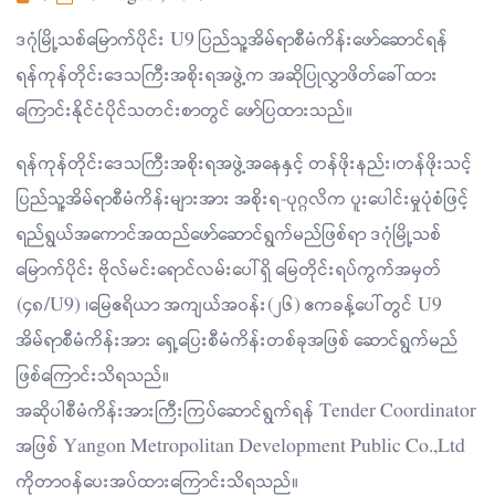
ဒဂုံမြို့သစ်မြောက်ပိုင်း U9 ပြည်သူ့အိမ်ရာစီမံကိန်းဖော်ဆောင်ရန်
ရန်ကုန်တိုင်းဒေသကြီးအစိုးရအဖွဲ့က အဆိုပြုလွှာဖိတ်ခေါ်ထား
ကြောင်းနိုင်ငံပိုင်သတင်းစာတွင် ဖော်ပြထားသည်။
ရန်ကုန်တိုင်းဒေသကြီးအစိုးရအဖွဲ့အနေနှင့် တန်ဖိုးနည်း၊တန်ဖိုးသင့်
ပြည်သူ့အိမ်ရာစီမံကိန်းများအား အစိုးရ-ပုဂ္ဂလိက ပူးပေါင်းမှုပုံစံဖြင့်
ရည်ရွယ်အကောင်အထည်ဖော်ဆောင်ရွက်မည်ဖြစ်ရာ ဒဂုံမြို့သစ်
မြောက်ပိုင်း ဗိုလ်မင်းရောင်လမ်းပေါ်ရှိ မြေတိုင်းရပ်ကွက်အမှတ်
(၄၈/U9) ၊မြေဧရိယာ အကျယ်အဝန်း(၂၆) ဧကခန့်ပေါ်တွင် U9
အိမ်ရာစီမံကိန်းအား ရှေ့ပြေးစီမံကိန်းတစ်ခုအဖြစ် ဆောင်ရွက်မည်
ဖြစ်ကြောင်းသိရသည်။
အဆိုပါစီမံကိန်းအားကြီးကြပ်ဆောင်ရွက်ရန် Tender Coordinator
အဖြစ် Yangon Metropolitan Development Public Co.,Ltd
ကိုတာဝန်ပေးအပ်ထားကြောင်းသိရသည်။