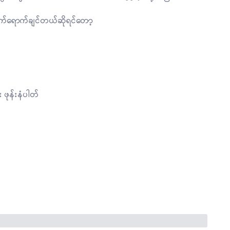
ု တက်ရောက်ချင်တယ်ဆိုရင်တော့
ဖုန်းနံပါတ်