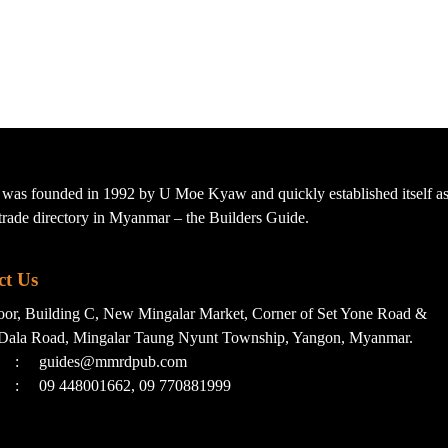
s founded in 1992 by U Moe Kyaw and quickly established itself as 
t trade directory in Myanmar – the Builders Guide.
ct Us
loor, Building C, New Mingalar Market, Corner of Set Yone Road &
Dala Road, Mingalar Taung Nyunt Township, Yangon, Myanmar.
:
guides@mmrdpub.com
:
09 448001662, 09 770881999