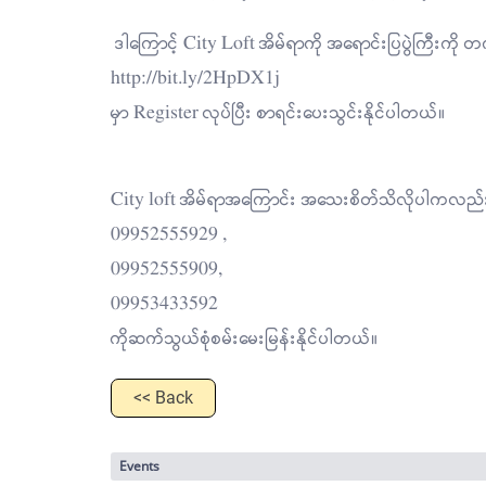
ဒါကြောင့် City Loft အိမ်ရာကို အရောင်းပြပွဲကြီးကိ
http://bit.ly/2HpDX1j
မှာ Register လုပ်ပြီး စာရင်းပေးသွင်းနိုင်ပါတယ်။
City loft အိမ်ရာအကြောင်း အသေးစိတ်သိလိုပါကလည်း 
09952555929 ,
09952555909,
09953433592
ကိုဆက်သွယ်စုံစမ်းမေးမြန်းနိုင်ပါတယ်။
<< Back
Events