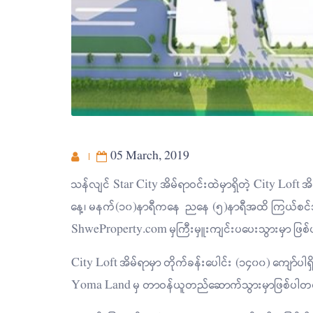
05 March, 2019
သန်လျင် Star City အိမ်ရာဝင်းထဲမှာရှိတဲ့ City Loft
နေ့၊ မနက်(၁၀)နာရီကနေ ညနေ (၅)နာရီအထိ ကြယ်စင်အိမ်ရာ
ShweProperty.com မှကြီးမှူးကျင်းပပေးသွားမှာ ဖြစ
City Loft အိမ်ရာမှာ တိုက်ခန်းပေါင်း (၁၄၀၀) ကျော်ပါရ
Yoma Land မှ တာဝန်ယူတည်ဆောက်သွားမှာဖြစ်ပါတ