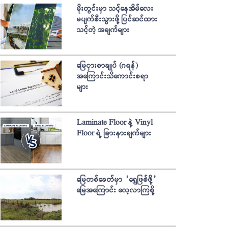
မိုးတွင်းမှာ သင့်နေအိမ်လေး
မပျက်စီးသွားဖို့ ပြင်ဆင်ထား
သင့်တဲ့ အချက်များ
မြေငှားစာချုပ် (ဂရန်)
အကြောင်းသိကောင်းစရာ
များ
Laminate Floor နဲ့ Vinyl
Floor ရဲ့ ခြားနားချက်များ
မြေတစ်ခေတ်မှာ “ရွှေဖြစ်ဖို့”
မြေအကြောင်း လေ့လာကြစို့