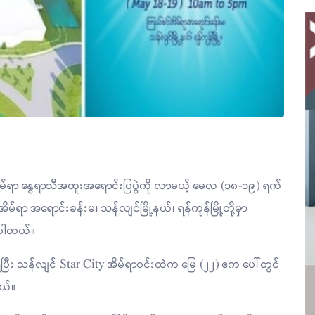
 အိမ်ရာ နွေရာသီအထူးအရောင်းပြပွဲကို လာမယ့် မေလ (၁၈-၁၉) ရက်
 အရောင်းခန်းမ၊ သန်လျင်မြို့နယ်၊ ရန်ကုန်မြို့တို့မှာ
်ပါတယ်။
ှိပြီး သန်လျင် Star City အိမ်ရာဝင်းထဲက မြေ (၂၂) ဧက ပေါ်တွင်
ယ်။