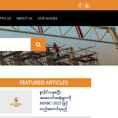
မိုးတွင်းမှာ သင့်နေအိမ်လေး မပျက်စီးသွားဖို့ ပြင်ဆင်ထားသင့်တဲ့ အ
ITH US
ABOUT US
OUR GUIDES
FEATURED ARTICLES
ဇူလိုင်လမှစပြီး
အဆောက်အအုံများကို
MNBC-2025 ဖြင့်
တည်ဆောက်ရမည်