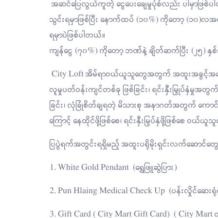
အဆင်ပြေလွယ်ကူတဲ့ ငွေပေးချေမှုပုံစံလည်း ပါမှာဖြစ
သွင်းရမှာဖြစ်ပြီး နောက်ထပ် (၁၀%) ကိုတော့ (၁၀)လအတ
ရမှာပဲဖြစ်ပါတယ်။
ကျန်ငွေ (၇၀%) ကိုတော့ ဘဏ်နဲ့ ချိတ်ဆက်ပြီး (၂၅) နှစ
City Loft အိမ်ရာဝယ်ယူသူတွေအတွက် အထူးအခွင့်အရေးက
လူမှုပတ်ဝန်းကျင်တစ်ခု ဖြစ်ခြင်း၊ ရင်းနှီးမြှုပ်နှံမှုအတွ
ခြင်း၊ လုံခြုံစိတ်ချရတဲ့ မိသားစု အနာဂတ်အတွက် ကောင်းမ
ကြောင့် နေထိုင်ဖို့ဖြစ်စေ၊ ရင်းနှီးမြှပ်နှံဖို့ဖြစ်စေ ဝ
ပြပွဲရက်အတွင်းရရှိမည့် အထူးပရိုမိုးရှင်းလက်ဆောင်တွ
1. White Gold Pendant (ရွှေဖြူဆွဲပြား)
2. Pun Hlaing Medical Check Up (ပန်းလှိုင်ဆေးရုံတွ
3. Gift Card ( City Mart Gift Card) ( City Mar