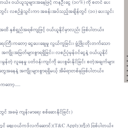
်ပါတယ်။ ဝယ်ယူသူများအနေဖြင့် ကနဦးငွေ (၁၀%) ကို စတင် ပေး
ွင်း လစဉ်ခွဲသွင်းကာ အခန်းအပ်သည့်အချိန်တွင် (၁၀) ပေးသွင်း
်အထိ နှစ်ရှည်အရစ်ကျဖြင့် ဝယ်ယူနိုင်မှာလည်း ဖြစ်ပါတယ်။
ြီးကတော့ ငွေပေးချေမှု လွယ်ကူခြင်း၊ ဖွံ့ဖြိုးတိုးတက်သော
က် အကျိုးအမြတ်များစွာရရှိခြင်း၊ လစဉ်ပုံမှန်ဝင်ငွေနဲ့ ဝယ်ယူနိုင်
ွန်တဲ့ လူနေမှု ပတ်ဝန်းကျင်ကို ပေးစွမ်းနိုင်ခြင်း စတဲ့အချက်များ
ယ်ယူသူတွေအနေနဲ့ အကျိုးများစွာရရှိမယ့် အိမ်ရာတစ်ခုဖြစ်ပါတယ်။
ေကတော့.....
င် အခမဲ့ ကျန်းမာရေး စစ်ဆေးနိုင်ခြင်း)
t တွင် ဈေးဝယ်ကဒ်လက်ဆောင်)(T&C Apply)တို့ဘဲ ဖြစ်ပါတယ်။