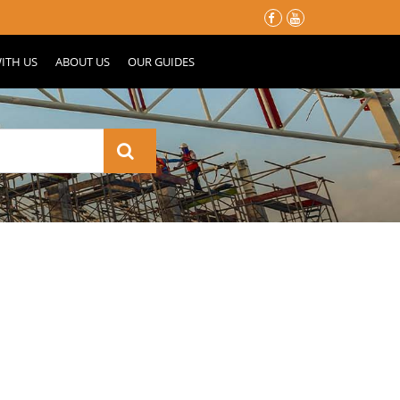
မိုးတွင်းမှာ သင့်နေအိမ်လေး မပျက်စီးသွားဖို့ ပြင်ဆင်ထားသင့်တဲ့ အ
ITH US
ABOUT US
OUR GUIDES