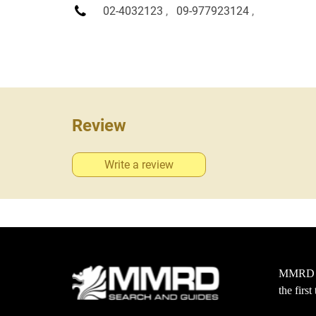
02-4032123
,
09-977923124
,
Review
Write a review
MMRD wa
the firs