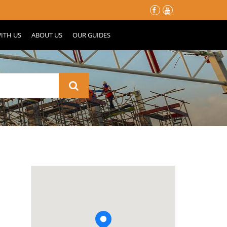
မိုးတွင်းမှာ သင့်နေအိမ်လေး မပျက်စီးသွားဖို့ ပြင်ဆင်ထားသင့်တဲ့ အ
ITH US
ABOUT US
OUR GUIDES