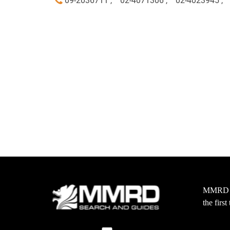
09-2036711 ,
02-4071306 ,
02-4023945 ,
MMRD wa
the firs