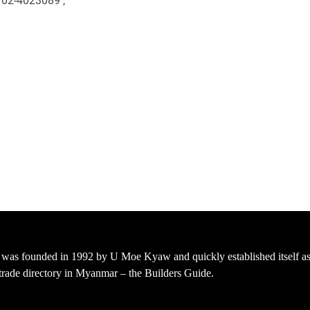
02-4023089 ,
s founded in 1992 by U Moe Kyaw and quickly established itself as 
t trade directory in Myanmar – the Builders Guide.