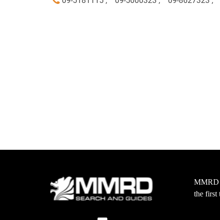
09-5181115 ,
09-5000323 ,
09-8627323 ,
MMRD wa
the firs