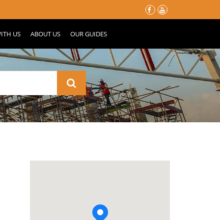
မိုးတွင်းမှာ သင့်နေအိမ်လေး မပျက်စီးသွားဖို့ ပြင်ဆင်ထားသင့်တဲ့ အ
ITH US
ABOUT US
OUR GUIDES